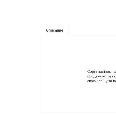
Описание
Серія наліпок па
продемонструвати
свою країну та вд