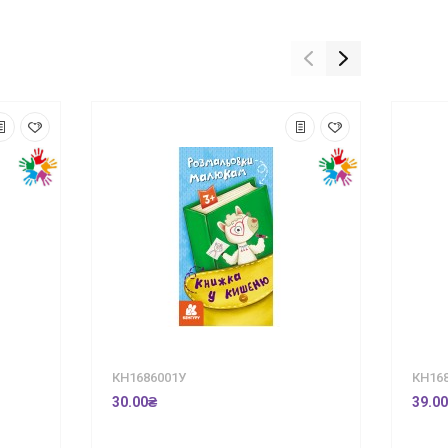
КН1686001У
КН16
30.00₴
39.0