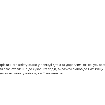
тріотичного змісту стане у пригоді дітям та дорослим, які хочуть осо
 своє ставлення до сучасних подій, виразити любов до Батьківщини,
ячність і повагу воїнам, які її захищають.