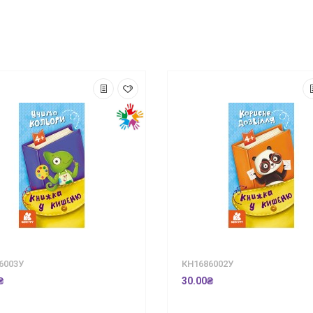
6003У
КН1686002У
₴
30.00₴