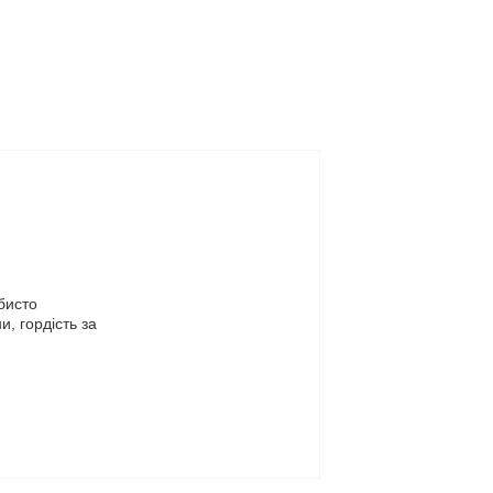
бисто 
 гордість за 