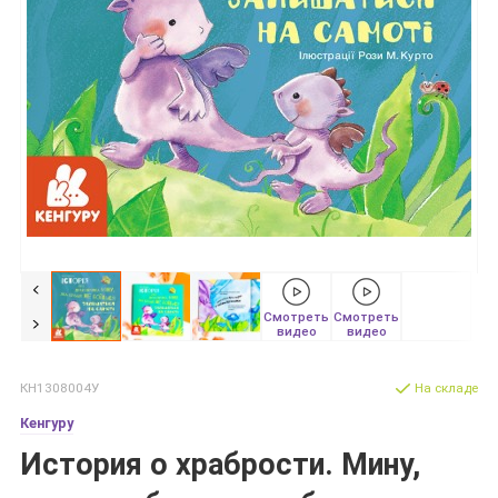
Смотреть
Смотреть
видео
видео
КН1308004У
На складе
Кенгуру
История о храбрости. Мину,