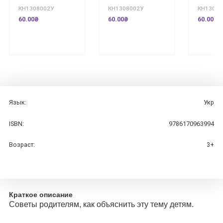
КН1308002У
КН1308002У
КН13080
60.00₴
60.00₴
60.00₴
Язык:
Укр
ISBN:
9786170963994
Возраст:
3+
Краткое описание
Советы родителям, как объяснить эту тему детям.