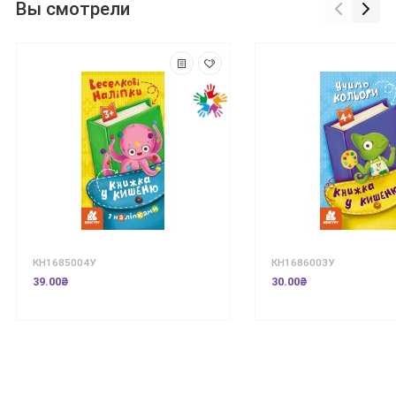
Вы смотрели
КН1685004У
КН1686003У
39.00₴
30.00₴