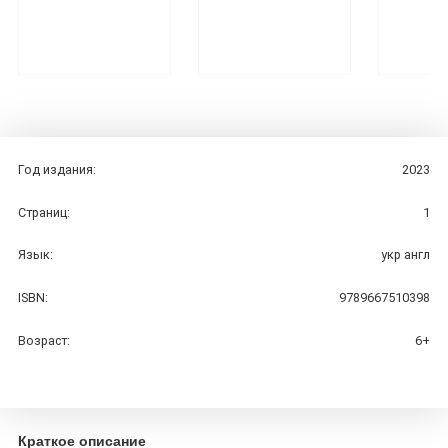
Год издания:
2023
Страниц:
1
Язык:
укр англ
ISBN:
9789667510398
Возраст:
6+
Краткое описание