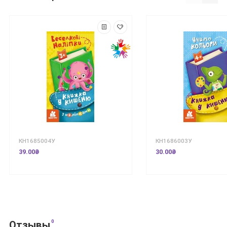
КН1685004У
КН1686003У
39.00₴
30.00₴
0
Отзывы