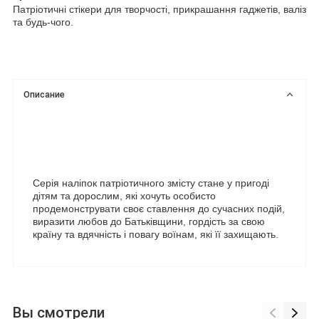
Патріотичні стікери для творчості, прикрашання гаджетів, валіз 
Описание
Серія наліпок патріотичного змісту стане у пригоді 
дітям та дорослим, які хочуть особисто 
продемонструвати своє ставлення до сучасних подій, 
виразити любов до Батьківщини, гордість за свою 
країну та вдячність і повагу воїнам, які її захищають.
Вы смотрели