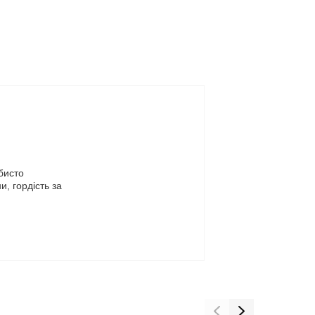
бисто 
 гордість за 