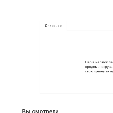
Описание
Серія наліпок па
продемонструвати
свою країну та вд
Вы смотрели