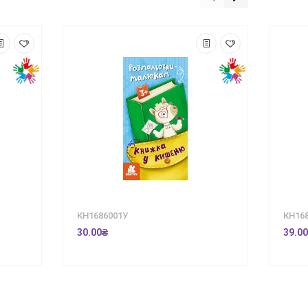
КН1686001У
КН16
30.00₴
39.0