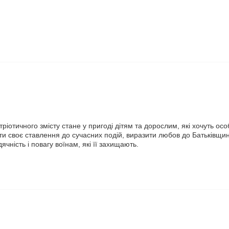
тріотичного змісту стане у пригоді дітям та дорослим, які хочуть осо
 своє ставлення до сучасних подій, виразити любов до Батьківщини,
ячність і повагу воїнам, які її захищають.