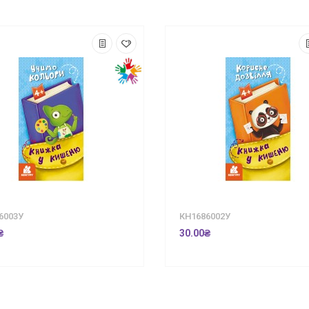
6003У
КН1686002У
₴
30.00₴