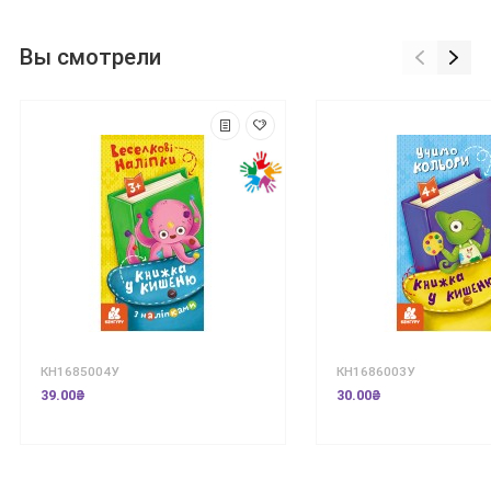
Вы смотрели
КН1685004У
КН1686003У
39.00₴
30.00₴