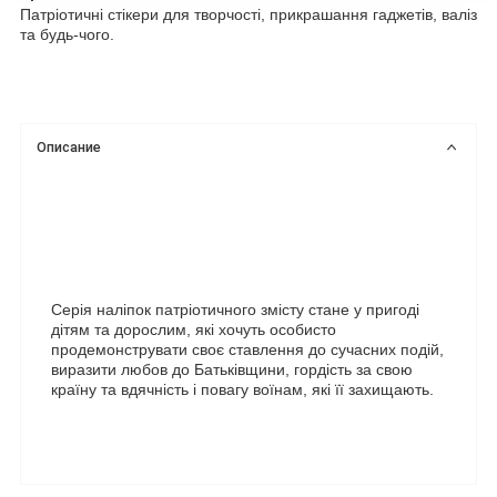
Патріотичні стікери для творчості, прикрашання гаджетів, валіз 
та будь-чого. 
Описание
Серія наліпок патріотичного змісту стане у пригоді 
дітям та дорослим, які хочуть особисто 
продемонструвати своє ставлення до сучасних подій, 
виразити любов до Батьківщини, гордість за свою 