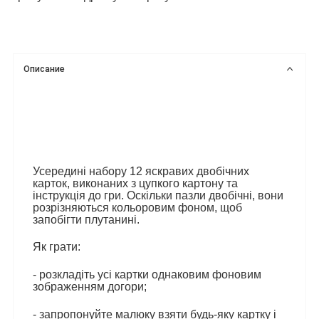
Описание
Усередині набору 12 яскравих двобічних
карток, виконаних з цупкого картону та
інструкція до гри. Оскільки пазли двобічні, вони
розрізняються кольоровим фоном, щоб
запобігти плутанині.
Як грати:
- розкладіть усі картки однаковим фоновим
зображенням догори;
- запропонуйте малюку взяти будь-яку картку і