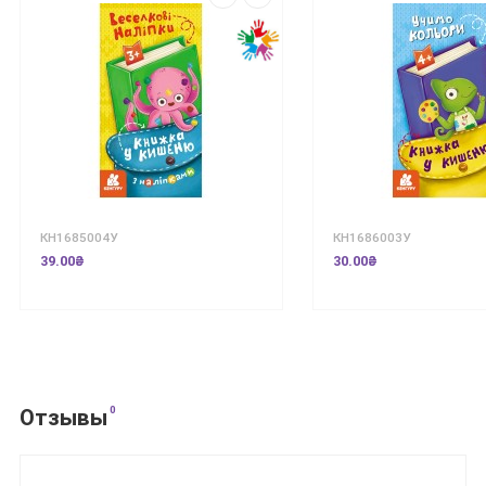
КН1685004У
КН1686003У
39.00₴
30.00₴
0
Отзывы