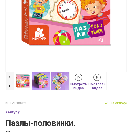
Смотреть
Смотреть
видео
видео
КН1214002У
На складе
Кенгуру
Пазлы-половинки.