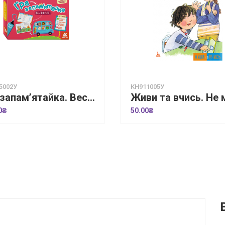
5002У
КН911005У
Гра-запам’ятайка. Веселі букви
0₴
50.00₴