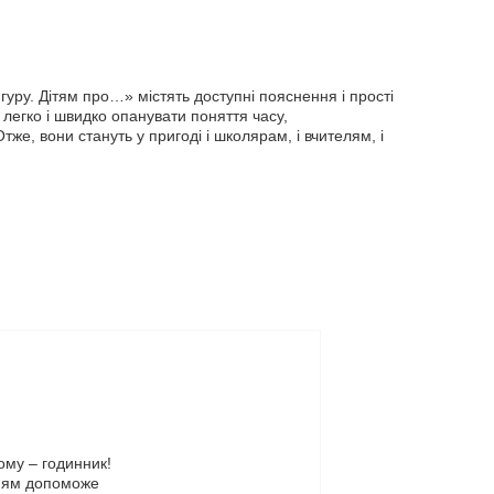
гуру. Дітям про…» містять доступні пояснення і прості
 легко і швидко опанувати поняття часу,
же, вони стануть у пригоді і школярам, і вчителям, і
ому – годинник!
нням допоможе