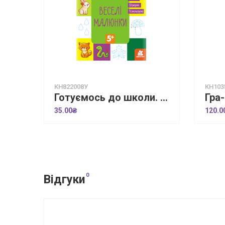
КН822008У
КН103
Готуємось до школи. Веселі малюнки
35.00₴
120.0
0
Відгуки