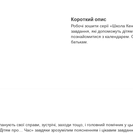
Короткий опис
Робочі зошити серії «Школа Кен
завдання, які допоможуть дітям
познайомитися з календарем. От
батькам.
анують свої справи, зустрічі, заходи тощо, і головний помічник у ць
Дітям про… Час» завдяки зрозумілим поясненням і цікавим завда