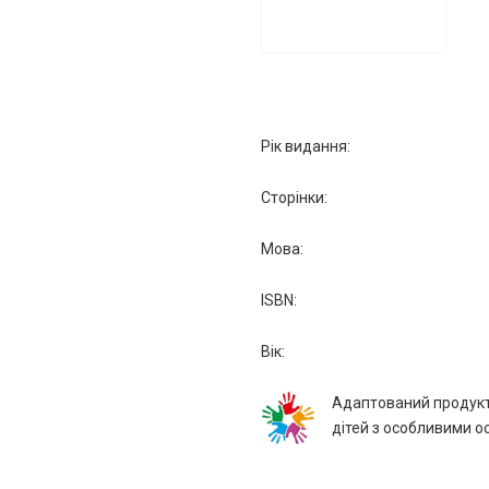
Рік видання:
Сторiнки:
Мова:
ISBN:
Вiк:
Адаптований продукт
дітей з особливими о