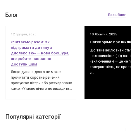
Блог
Весь блог
12 Грудня, 2025
10 Жовтня, 2025
«Читаємо разом: як
Поговорімо про інкл
підтримати дитину з
Що таке інклюзивність
дислексією» — нова брошура,
Інклюзивність (від лат. 
що робить навчання
«включення») — це не 
доступнішим
толерантність, не прос
Якщо дитина довго не може
с...
прочитати коротке речення,
пропускає літери або розчаровано
каже: «У мене нічого не виходить...
Популярні категорії