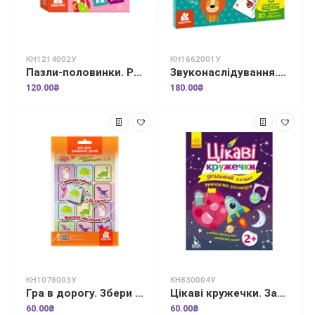
КН1214002У
КН1662001У
Пазли-половинки. Розпорядок дня
Звуконаслідування. Абетка QR
120.00₴
180.00₴
КН1078003У
КН830004У
Гра в дорогу. Збери найбільше динозавриків
Цікаві кружечки. Загадковий космос
60.00₴
60.00₴