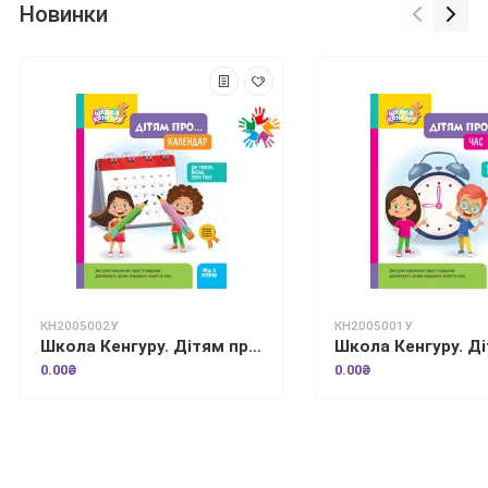
Новинки
КН2005002У
КН2005001У
Школа Кенгуру. Дітям про... Календар
0.00₴
0.00₴