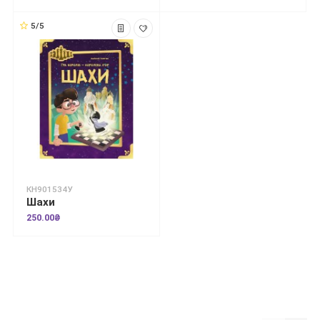
5/5
КН901534У
Шахи
250.00₴