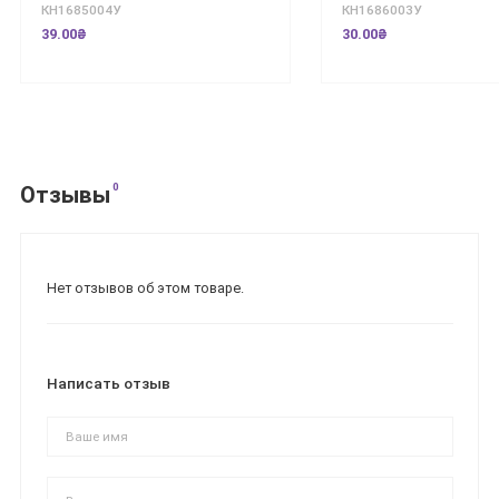
КН1685004У
КН1686003У
39.00₴
30.00₴
0
Отзывы
Нет отзывов об этом товаре.
Написать отзыв