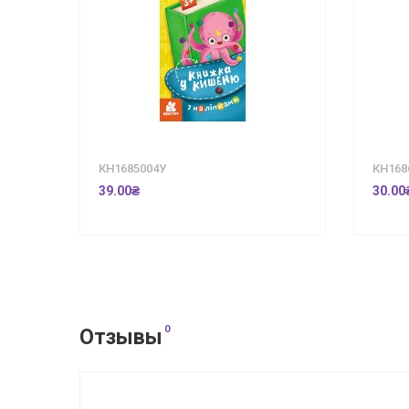
КН1685004У
КН168
39.00₴
30.00
0
Отзывы