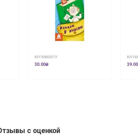
КН1686001У
КН16
30.00₴
39.0
Отзывы с оценкой