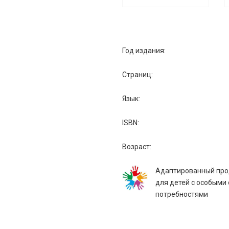
Год издания:
Страниц:
Язык:
ISBN:
Возраст:
Адаптированный про
для детей с особыми
потребностями