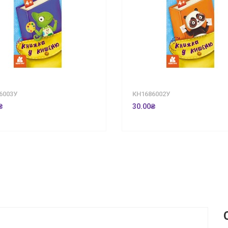
6003У
КН1686002У
₴
30.00₴