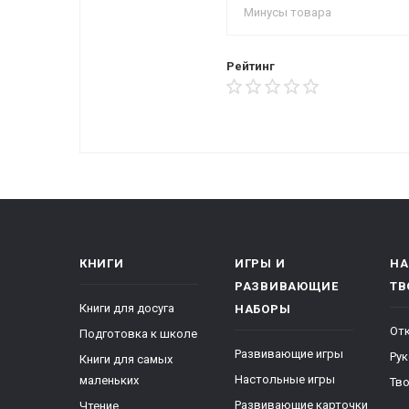
Рейтинг
КНИГИ
ИГРЫ И
НА
РАЗВИВАЮЩИЕ
ТВ
Книги для досуга
НАБОРЫ
От
Подготовка к школе
Развивающие игры
Ру
Книги для самых
Настольные игры
маленьких
Тво
Развивающие карточки
Чтение