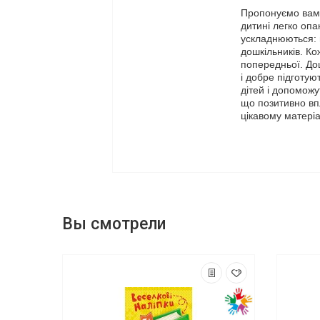
Пропонуємо вам 
дитині легко опа
ускладнюються: в
дошкільників. Ко
попередньої. До
і добре підготую
дітей і допомож
що позитивно впл
цікавому матері
Вы смотрели