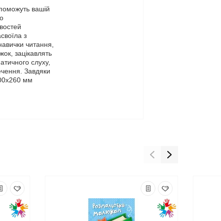
опоможуть вашій
во
ивостей
своїла з
навички читання,
жок, зацікавлять
атичного слуху,
ечення. Завдяки
200х260 мм