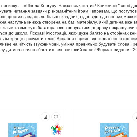
новинку — «Школа Кенгуру. Навчаюсь читати»! Книжки цієї серії д
нувати читання завдяки різноманітним іграм і вправам, що поступо
ід простих завдань до більш складних, відповідно до вікових можл
жна наступна книжка створена на базі матеріалу, який дитина вже за
шкільнята зможуть багаторазово тренуватися, щоразу покращуючи 
ться до школи. Яскраві ілюстрації, яких дуже багато на сторінках кни
уть їм краще зрозуміти текст. Видання сприяє вдосконаленню фонем
иває на чіткість звуковимови, уміння правильно будувати слова і р
алу дитина значно збагатить словниковий запас! Формат видання: 