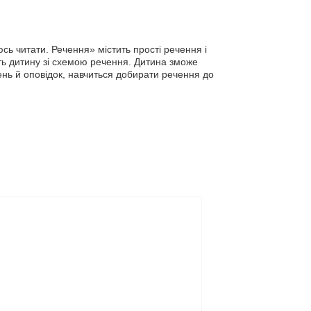
ь читати. Речення» містить прості речення і
ть дитину зі схемою речення. Дитина зможе
ень й оповідок, навчиться добирати речення до