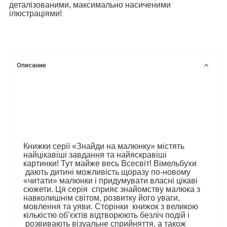
деталізованими, максимально насиченими
ілюстраціями!
Описание
Книжки серії «Знайди на малюнку» містять
найцікавіші завдання та найяскравіші
картинки! Тут майже весь Всесвіт! Вімельбухи
дають дитині можливість щоразу по-новому
«читати» малюнки і придумувати власні цікаві
сюжети. Ця серія
сприяє знайомству малюка з
навколишнім світом, розвитку його уваги,
мовлення та уяви. Сторінки
книжок з великою
кількістю об’єктів відтворюють безліч подій і
розвивають візуальне сприйняття, а також