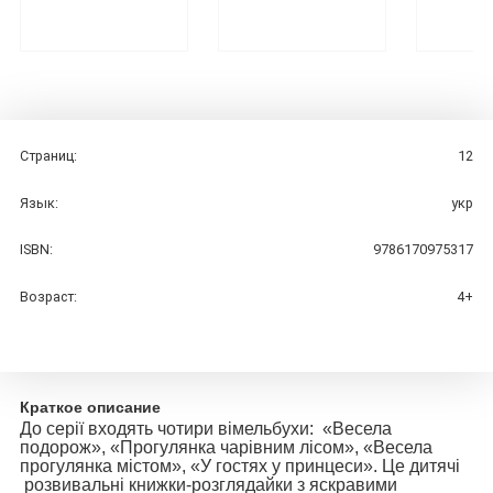
Страниц:
12
Язык:
укр
ISBN:
9786170975317
Возраст:
4+
Краткое описание
До серії входять чотири вімельбухи:
«Весела
подорож», «Прогулянка чарівним лісом», «Весела
прогулянка містом», «У гостях у принцеси».
Це дитячі
розвивальні книжки-розглядайки з яскравими