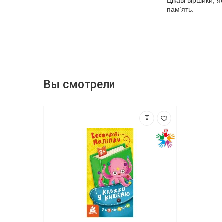
Цікаві віршики, 
пам’ять.
Вы смотрели