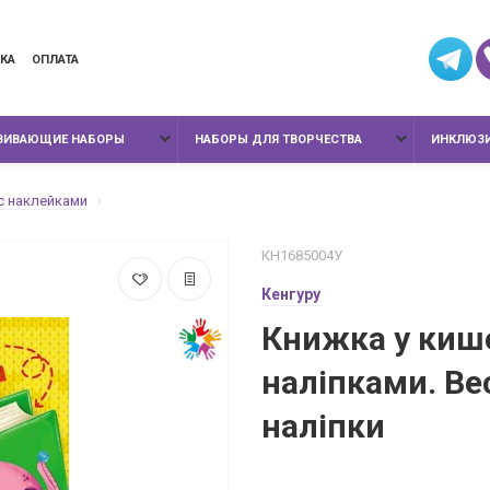
КА
ОПЛАТА
ЗВИВАЮЩИЕ НАБОРЫ
НАБОРЫ ДЛЯ ТВОРЧЕСТВА
ИНКЛЮЗИ
с наклейками
КН1685004У
Кенгуру
Книжка у киш
наліпками. Ве
наліпки