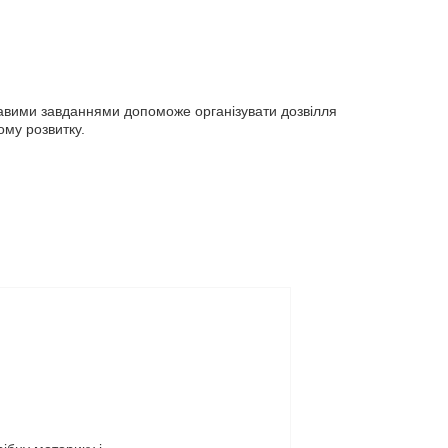
кавими завданнями допоможе організувати дозвілля
ому розвитку.