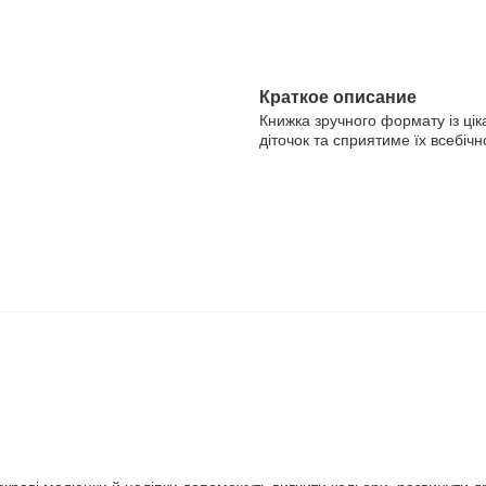
Краткое описание
Книжка зручного формату із ці
діточок та сприятиме їх всебічн