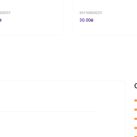
6003У
КН1686002У
₴
30.00₴