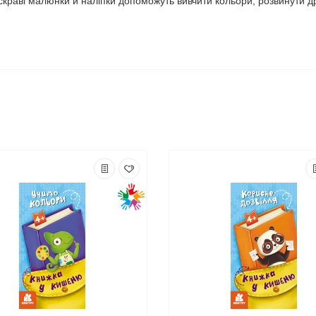
яскраві малюнки й наліпки допоможуть вивчити кольори, розвинути др