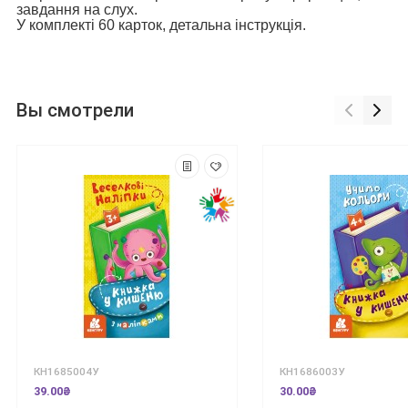
завдання на слух.
У комплекті 60 карток, детальна інструкція.
Вы смотрели
КН1685004У
КН1686003У
39.00₴
30.00₴