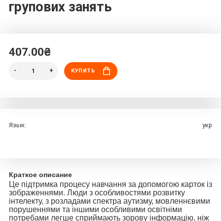
групових занять
407.00₴
КУПИТЬ
Язык:
укр
Краткое описание
Це підтримка процесу навчання за допомогою карток із
зображеннями. Люди з особливостями розвитку
інтелекту, з розладами спектра аутизму, мовленнєвими
порушеннями та іншими особливими освітніми
потребами легше сприймають зорову інформацію, ніж