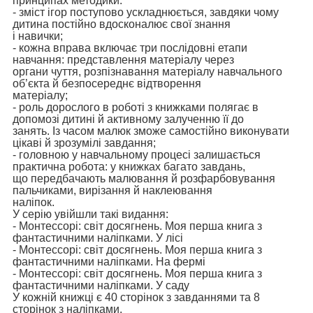
принципах методики:
- зміст ігор поступово ускладнюється, завдяки чому
дитина постійно вдосконалює свої знання
і навички;
- кожна вправа включає три послідовні етапи
навчання: представлення матеріалу через
органи чуття, розпізнавання матеріалу навчального
об’єкта й безпосереднє відтворення
матеріалу;
- роль дорослого в роботі з книжками полягає в
допомозі дитині й активному залученню її до
занять. Із часом малюк зможе самостійно виконувати
цікаві й зрозумілі завдання;
- головною у навчальному процесі залишається
практична робота: у книжках багато завдань,
що передбачають малювання й розфарбовування
пальчиками, вирізання й наклеювання
наліпок.
У серію увійшли такі видання:
- Монтессорі: світ досягнень. Моя перша книга з
фантастичними наліпками. У лісі
- Монтессорі: світ досягнень. Моя перша книга з
фантастичними наліпками. На фермі
- Монтессорі: світ досягнень. Моя перша книга з
фантастичними наліпками. У саду
У кожній книжці є 40 сторінок з завданнями та 8
сторінок з наліпками.