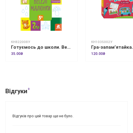
КН822008У
КН1035002У
Готуємось до школи. Веселі малюнки
35.00₴
120.00₴
0
Відгуки
Відгуків про цей товар ще не було.