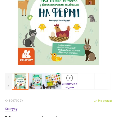
Дивитися
відео
КН1067002У
На складі
Кенгуру