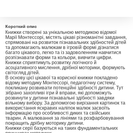
Короткий опис
Книжки створені за унікальною методикою відомої
Марії Монтессорі, містять цікаві різноманітні завдання,
спрямовані на розвиток пізнавальних здібностей дітей
та допомагають малюкам в ігровій формі дізнатися
багато цікавого, легко та із задоволенням навчитися
розпізнавати форми та кольори, вивчити цифри.
Книжки сприятимуть розвитку логічного й
асоціативного мислення, дрібної моторики, формують
світогляд дітей.
В основу цієї цікавої та корисної книжки покладено
відому методику Монтессорі, педагогічну систему,
покликану розвивати потенційні здібності дитини. Тут
зібрано захопливі ігри й вправи, які допоможуть
розвинути у дитини пізнавальні здібності завдяки
вільному вибору. За допомогою вирізання картинок та
використання яскравих наліпок малюк засвоїть
інформацію про особливості диких та свійських
тварин. А малювання за лініями та розфарбовування
покращить дрібну моторику дитини.
Книжки серії базуються на таких фундаментальних