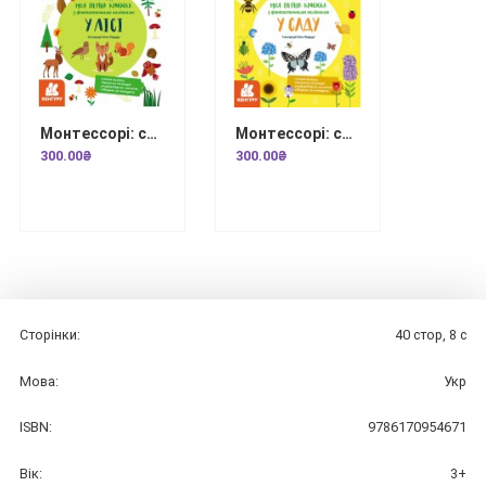
Монтессорі: світ досягнень. Моя перша книга з фантастичними наліпками. У лісі
Монтессорі: світ досягнень. Моя перша книга з фантастичними наліпками. У саду
300.00₴
300.00₴
Сторiнки:
40 стор, 8 с
Мова:
Укр
ISBN:
9786170954671
Вiк:
3+