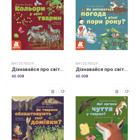
КН1327003У
КН1327002У
Дізнавайся про світ разом із нами! Кольори у світі тварин
Дізнавайся про світ разом із нами! Як змінюється погода у різні пори року?
60.00₴
60.00₴