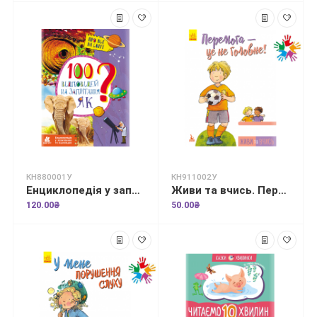
КН880001У
КН911002У
Енциклопедія у запитаннях та відповідях. 100 відповідей на запитання "ЯК"?
Живи та вчись. Перемога —це не головне
120.00₴
50.00₴