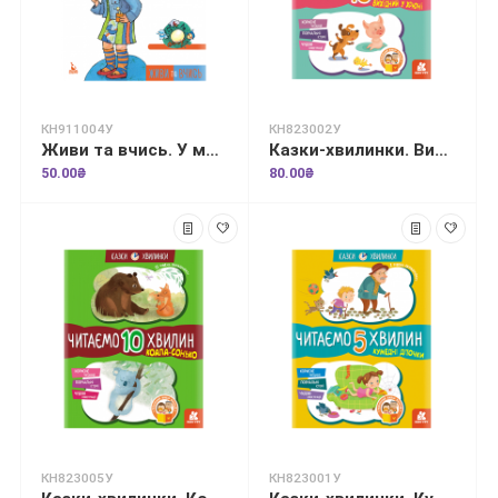
КН911004У
КН823002У
Живи та вчись. У мене порушення слуху
Казки-хвилинки. Вихідний у хрюні. Читаємо 10 хвилин. 2-й рівень складності
50.00₴
80.00₴
КН823005У
КН823001У