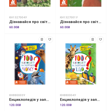
КН1327004У
КН1327001У
Дізнавайся про світ разом із нами! Як тварини облаштовують свої домівки?
Дізнавайся про світ разом із нами! Які органи чуття у тварин?
60.00₴
60.00₴
КН880003У
КН880004У
Енциклопедія у запитаннях та відповідях. 100 відповідей на запитання "ЧОМУ"?
Енциклопедія у запитаннях та відповідях. 100 відповідей на запитання "ЩО"?
120.00₴
120.00₴