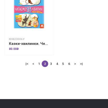
КН823006У
Казки-хвилинки. Чемна мавпочка. Читаємо 15 хвилин. 3-й рівень складності
80.00₴
|<
<
1
2
3
4
5
6
>
>|