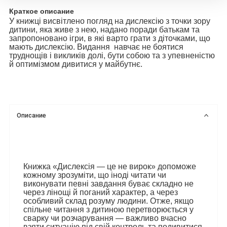
Краткое описание
У книжці висвітлено погляд на дислексію з точки зору
дитини, яка живе з нею, надано поради батькам та
запропоновано ігри, в які варто грати з діточками, що
мають дислексію. Видання навчає не боятися
труднощів і викликів долі, бути собою та з упевненістю
й оптимізмом дивитися у майбутнє.
Описание
Книжка «Дислексія — це не вирок» допоможе
кожному зрозуміти, що іноді читати чи
виконувати певні завдання буває складно не
через лінощі й поганий характер, а через
особливий склад розуму людини. Отже, якщо
спільне читання з дитиною перетворюється у
сварку чи розчарування — важливо вчасно
взяти ситуацію під свій контроль та подивитися