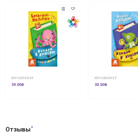
КН1685004У
КН1686003У
39.00₴
30.00₴
0
Отзывы