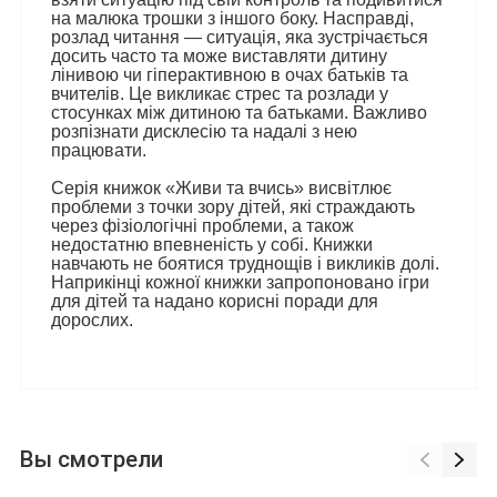
на малюка трошки з іншого боку. Насправді,
розлад читання — ситуація, яка зустрічається
досить часто та може виставляти дитину
лінивою чи гіперактивною в очах батьків та
вчителів. Це викликає стрес та розлади у
стосунках між дитиною та батьками. Важливо
розпізнати дисклесію та надалі з нею
працювати.
Серія книжок «Живи та вчись» висвітлює
проблеми з точки зору дітей, які страждають
через фізіологічні проблеми, а також
недостатню впевненість у собі. Книжки
навчають не боятися труднощів і викликів долі.
Наприкінці кожної книжки запропоновано ігри
для дітей та надано корисні поради для
дорослих.
Вы смотрели