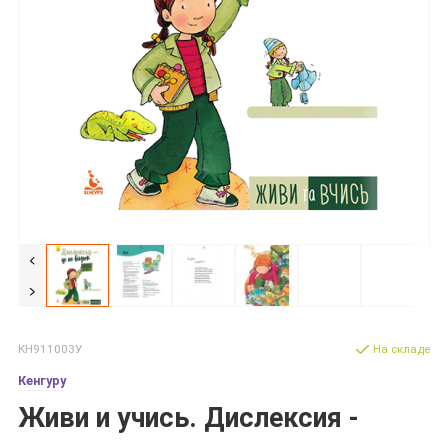
КН911003У
На складе
Кенгуру
Живи и учись. Дислексия -