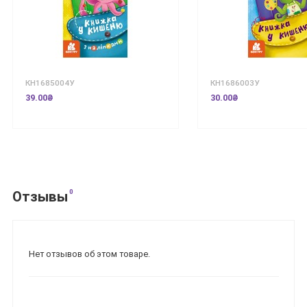
КН1685004У
КН1686003У
39.00₴
30.00₴
0
Отзывы
Нет отзывов об этом товаре.