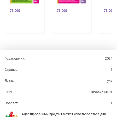
75.00₴
75.00₴
75.00₴
Год издания:
2024
Страниц:
6
Язык:
укр
ISBN:
9789667514891
Возраст:
5+
Адаптированный продукт может использоваться для