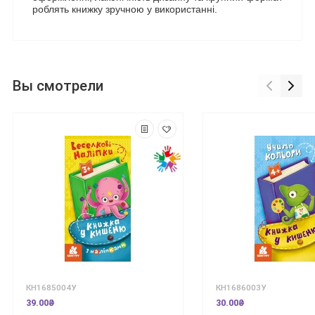
роблять книжку зручною у використанні.
Вы смотрели
КН1685004У
КН1686003У
39.00₴
30.00₴