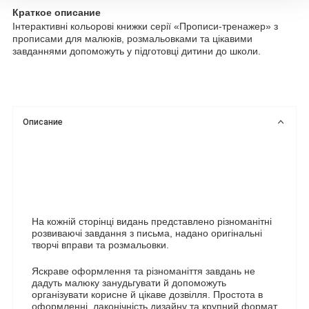
Краткое описание
Інтерактивні кольорові книжки серії «Прописи-тренажер» з
прописами для малюків, розмальовками та цікавими
завданнями допоможуть у підготовці дитини до школи.
Описание
На кожній сторінці видань представлено різноманітні
розвиваючі завдання з письма, надано оригінальні
творчі вправи та розмальовки.
Яскраве оформлення та різноманіття завдань не
дадуть малюку занудьгувати й допоможуть
організувати корисне й цікаве дозвілля. Простота в
оформленні, лаконічність дизайну та крупний формат