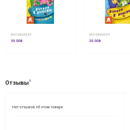
КН1685004У
КН1686003У
39.00₴
30.00₴
0
Отзывы
Нет отзывов об этом товаре.