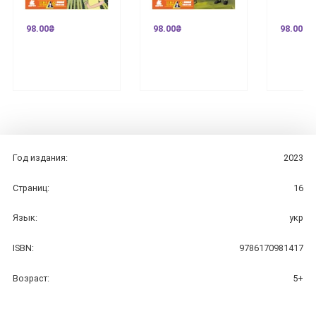
98.00₴
98.00₴
98.00₴
Год издания:
2023
Страниц:
16
Язык:
укр
ISBN:
9786170981417
Возраст:
5+