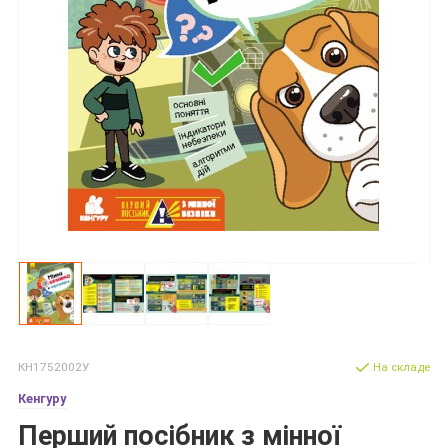
КН1752002У
На складе
Кенгуру
Перший посібник з мінної