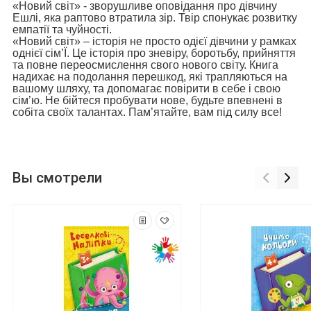
«
Новий світ
» - зворушливе оповідання про дівчину
Ешлі, яка раптово втратила зір. Твір спонукає розвитку
емпатії та чуйності.
«Новий світ» – історія не просто одієї дівчини у рамках
однієї сім’Ї. Це історія про зневіру, боротьбу, прийняття
та повне переосмислення свого нового світу. Книга
надихає на подолання перешкод, які трапляються на
вашому шляху, та допомагає повірити в себе і свою
сім’ю. Не бійтеся пробувати нове, будьте впевнені в
собіта своїх талантах. Пам’ятайте, вам під силу все!
Вы смотрели