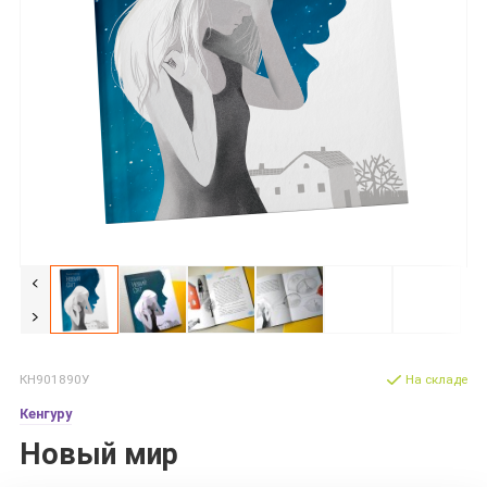
КН901890У
На складе
Кенгуру
Новый мир