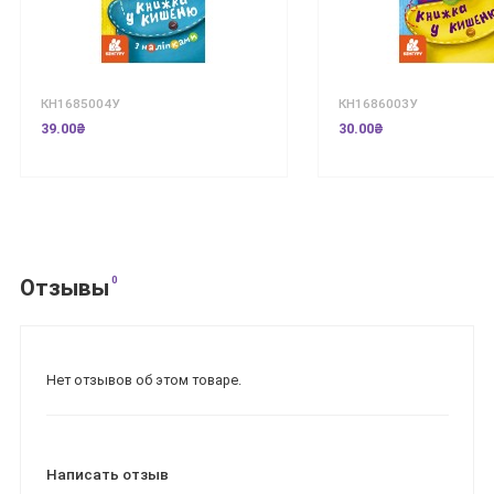
КН1685004У
КН1686003У
39.00₴
30.00₴
0
Отзывы
Нет отзывов об этом товаре.
Написать отзыв