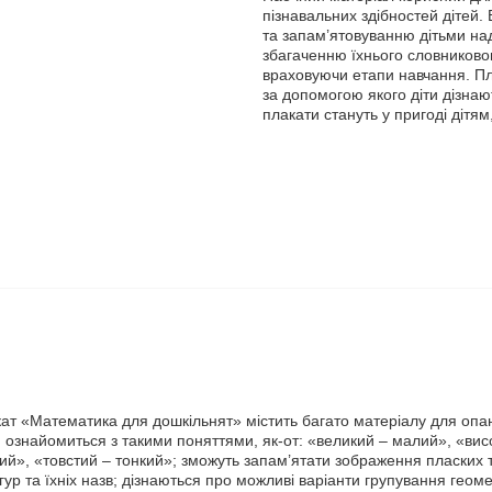
пізнавальних здібностей дітей.
та запам’ятовуванню дітьми на
збагаченню їхнього словниковог
враховуючи етапи навчання. Пл
за допомогою якого діти дізнают
плакати стануть у пригоді дітям
ат «Математика для дошкільнят» містить багато матеріалу для опа
 ознайомиться з такими поняттями, як-от: «великий – малий», «вис
гий», «товстий – тонкий»; зможуть запам’ятати зображення пласких 
ур та їхніх назв; дізнаються про можливі варіанти групування геоме