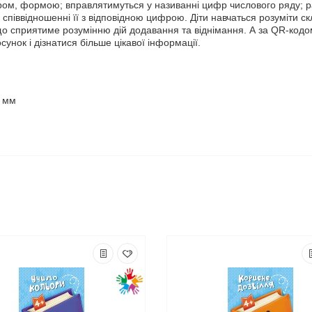
ром, формою; вправлятимуться у називанні цифр числового ряду; р
та співвідношенні її з відповідною цифрою. Діти навчаться розуміти ск
о сприятиме розумінню дій додавання та віднімання. А за QR-код
сунок і дізнатися більше цікавої інформації.
4 мм