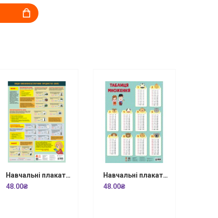
Навчальні плакати. Види вибуховонебезпечних предметів (ВНП)
Навчальні плакати. Таблиця множення
48.00₴
48.00₴
48.0