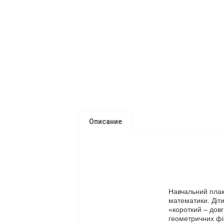
Описание
Навчальний плак
математики. Діти
«короткий – дов
геометричних фіг