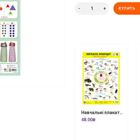
КУПИТЬ
Навчальні плакати. Бережіть природу!
48.00₴