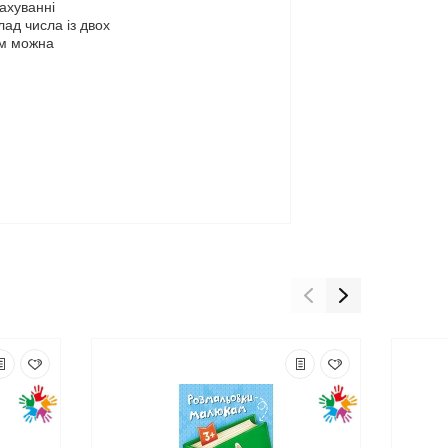
ахуванні
лад числа із двох
ом можна