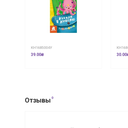
КН1685004У
КН168
39.00₴
30.00
0
Отзывы