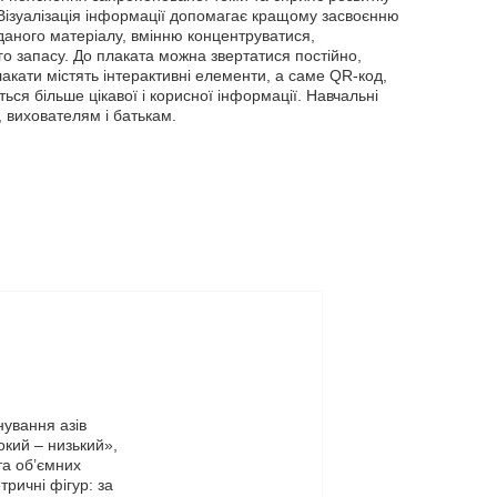
 Візуалізація інформації допомагає кращому засвоєнню
даного матеріалу, вмінню концентруватися,
о запасу. До плаката можна звертатися постійно,
акати містять інтерактивні елементи, а саме QR-код,
ься більше цікавої і корисної інформації. Навчальні
, вихователям і батькам.
нування азів
окий – низький»,
та об’ємних
тричні фігур: за