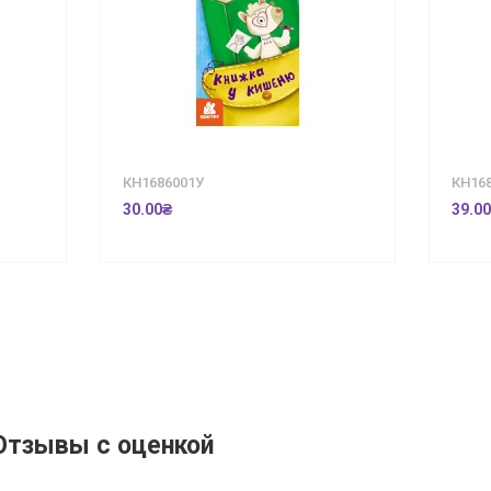
КН1686001У
КН16
30.00₴
39.0
Отзывы с оценкой