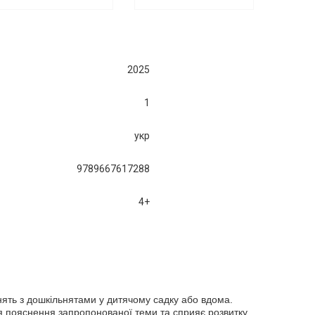
2025
1
укр
9789667617288
4+
нять з дошкільнятами у дитячому садку або вдома.
 пояснення запропонованої теми та сприяє розвитку