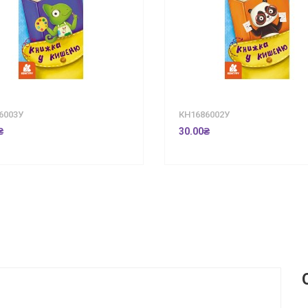
6003У
КН1686002У
₴
30.00₴