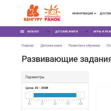
ИНФОРМАЦИЯ
ДОСТАВ
КАТАЛОГ
ДЕТСКИЕ КНИГИ
ИГРЫ И РА
Главная
Детские книги
Развитие и обучение
По
Развивающие задани
Параметры
Цена
45
-
300
₴
45
47
60
107
300