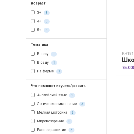
Возраст
3+
3
4+
3
5+
3
Тематика
КН181
В лесу
1
В саду
1
75.00
На ферме
1
Что поможет изучить/развить
Английский язык
1
Логическое мышление
3
Мелкая моторика
3
Мировоззрение
3
Раннее развитие
3