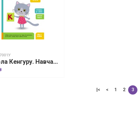
7001У
Школа Кенгуру. Навчаюсь читати. Літери
₴
|<
<
1
2
3