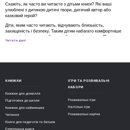
Скажіть, як часто ви читаєте з дітьми книги? Які ваші 
улюблені з дитиною дитячі твори, дитячий автор або 
казковий герой?
Діти, яким часто читають, відчувають близькість, 
захищеність і безпеку. Таким дітям набагато комфортніше 
жити, ніж тим, хто позбавлений радості читання. Під час 
Читати далі
спільного читання у дітей формується моральне ставлення 
у світі. Герої книг здійснюють різноманітні вчинки, 
потрапляють в помилкові ситуації, приймають рішення - 
все це дитина може обговорити з батьком, формуючи при 
цьому розуміння добра і зла, дружби і зради, співчуття, 
боргу, честі. При активному слуханні дитина яскраво 
уявляє собі те, про що розповідається, і переживає. У ці 
КНИЖКИ
ІГРИ ТА РОЗВИВАЛЬНІ
моменти він емоційно розвивається і, нерідко ототожнюючи 
НАБОРИ
себе з головним героєм, долає власні страхи. Слухаючи 
Книжки для дозвілля
літературний твір, дитина успадковує різноманітні моделі 
Розвивальні ігри
поведінки через книгу: наприклад, як стати хорошим 
Підготовка до школи
товаришем, як досягти мети або як вирішити конфлікт. 
Настільні ігри
Книжки для найменших
Роль батьків тут - допомогти порівняти ситуації з казки з 
Розвивальні картки
Читання
ситуаціями, які можуть статися в реальному житті.
Книги для педагогів та батьків
Діти, яким батьки читають вголос регулярно, починають 
Електронна книга