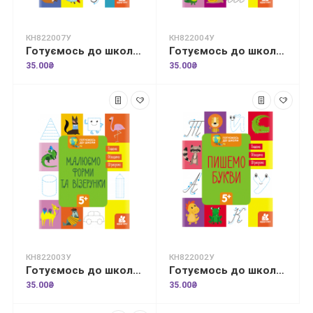
КН822007У
КН822004У
Готуємось до школи. Англійський алфавіт
Готуємось до школи. Готуємо руку до письма
35.00₴
35.00₴
КН822003У
КН822002У
Готуємось до школи. Малюємо форми та візерунки
Готуємось до школи. Пишемо букви
35.00₴
35.00₴