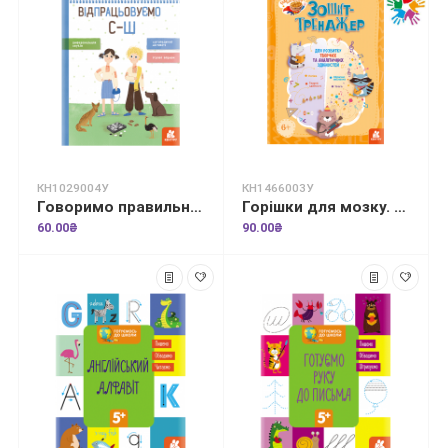
КН1029004У
КН1466003У
Говоримо правильно. Відпрацьовуємо С-Ш
Горішки для мозку. Зошит-тренажер для розвитку творчих та аналітичних здібностей
60.00₴
90.00₴