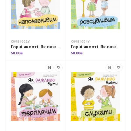
КН981002У
КН981004У
Гарні якості. Як важливо бути наполегливим
Гарні якості. Як важливо бути розсудливим!
50.00₴
50.00₴