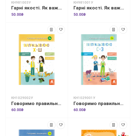
КН981003У
КН981001У
Гарні якості. Як важливо бути терплячим!
Гарні якості. Як важливо вміти слухати
50.00₴
50.00₴
КН1029002У
КН1029001У
Говоримо правильно. Відпрацьовуємо Ж-Ш
Говоримо правильно. Відпрацьовуємо С-З
60.00₴
60.00₴