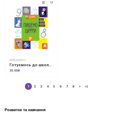
КН822001У
Готуємось до школи. Пишемо цифри
35.00₴
1
2
3
4
5
6
7
8
>
>|
Розвиток та навчання