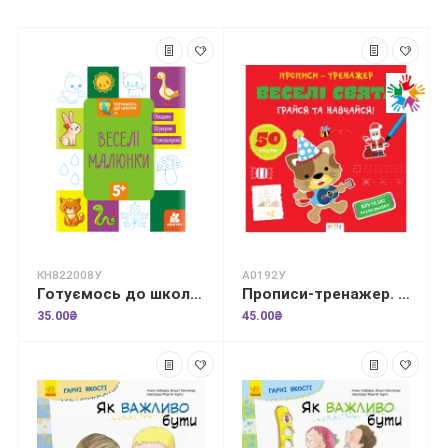
КН822008У
А0192У
Готуємось до школи. Веселі малюнки
Прописи-тренажер. Веселi свята
35.00₴
45.00₴