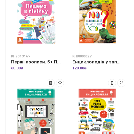
КН901316У
КН880002У
Перші прописи. 5+ Пишемо в лінійку
Енциклопедія у запитаннях та відповідях. 100 відповідей на запитання "ХТО"?
60.00₴
120.00₴