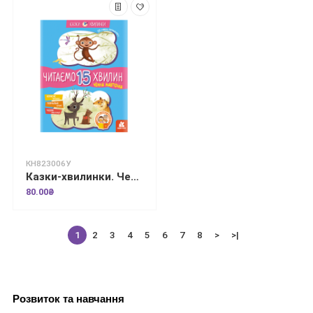
КН823006У
Казки-хвилинки. Чемна мавпочка. Читаємо 15 хвилин. 3-й рівень складності
80.00₴
1
2
3
4
5
6
7
8
>
>|
Розвиток та навчання