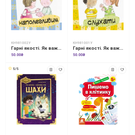
КН981002У
КН981001У
Гарні якості. Як важливо бути наполегливим
Гарні якості. Як важливо вміти слухати
50.00₴
50.00₴
5/5