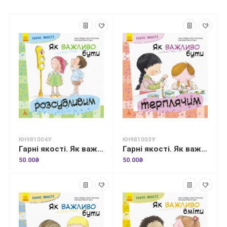
КН981004У
КН981003У
Гарні якості. Як важливо бути розсудливим!
Гарні якості. Як важливо бути терплячим!
50.00₴
50.00₴