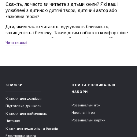
Скажіть, як часто ви читаєте з дітьми книги? Які ваші 
улюблені з дитиною дитячі твори, дитячий автор або 
казковий герой?
Діти, яким часто читають, відчувають близькість, 
захищеність і безпеку. Таким дітям набагато комфортніше 
жити, ніж тим, хто позбавлений радості читання. Під час 
Читати далі
спільного читання у дітей формується моральне ставлення 
у світі. Герої книг здійснюють різноманітні вчинки, 
потрапляють в помилкові ситуації, приймають рішення - 
все це дитина може обговорити з батьком, формуючи при 
цьому розуміння добра і зла, дружби і зради, співчуття, 
боргу, честі. При активному слуханні дитина яскраво 
уявляє собі те, про що розповідається, і переживає. У ці 
КНИЖКИ
ІГРИ ТА РОЗВИВАЛЬНІ
моменти він емоційно розвивається і, нерідко ототожнюючи 
НАБОРИ
себе з головним героєм, долає власні страхи. Слухаючи 
Книжки для дозвілля
літературний твір, дитина успадковує різноманітні моделі 
Розвивальні ігри
поведінки через книгу: наприклад, як стати хорошим 
Підготовка до школи
товаришем, як досягти мети або як вирішити конфлікт. 
Настільні ігри
Книжки для найменших
Роль батьків тут - допомогти порівняти ситуації з казки з 
Розвивальні картки
Читання
ситуаціями, які можуть статися в реальному житті.
Книги для педагогів та батьків
Діти, яким батьки читають вголос регулярно, починають 
Електронна книга