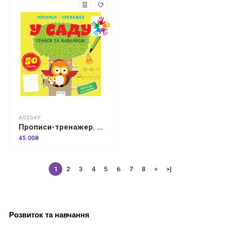
А0204У
Прописи-тренажер. У саду
45.00₴
1
2
3
4
5
6
7
8
>
>|
Розвиток та навчання