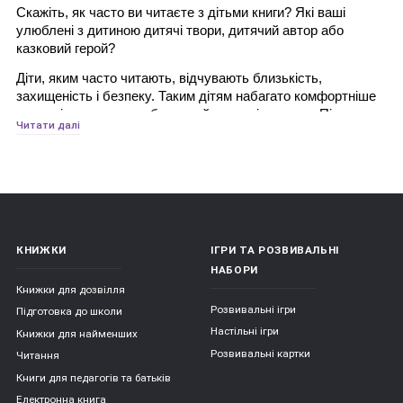
Скажіть, як часто ви читаєте з дітьми книги? Які ваші 
улюблені з дитиною дитячі твори, дитячий автор або 
казковий герой?
Діти, яким часто читають, відчувають близькість, 
захищеність і безпеку. Таким дітям набагато комфортніше 
жити, ніж тим, хто позбавлений радості читання. Під час 
Читати далі
спільного читання у дітей формується моральне ставлення 
у світі. Герої книг здійснюють різноманітні вчинки, 
потрапляють в помилкові ситуації, приймають рішення - 
все це дитина може обговорити з батьком, формуючи при 
цьому розуміння добра і зла, дружби і зради, співчуття, 
боргу, честі. При активному слуханні дитина яскраво 
уявляє собі те, про що розповідається, і переживає. У ці 
КНИЖКИ
ІГРИ ТА РОЗВИВАЛЬНІ
моменти він емоційно розвивається і, нерідко ототожнюючи 
НАБОРИ
себе з головним героєм, долає власні страхи. Слухаючи 
Книжки для дозвілля
літературний твір, дитина успадковує різноманітні моделі 
Розвивальні ігри
поведінки через книгу: наприклад, як стати хорошим 
Підготовка до школи
товаришем, як досягти мети або як вирішити конфлікт. 
Настільні ігри
Книжки для найменших
Роль батьків тут - допомогти порівняти ситуації з казки з 
Розвивальні картки
Читання
ситуаціями, які можуть статися в реальному житті.
Книги для педагогів та батьків
Діти, яким батьки читають вголос регулярно, починають 
Електронна книга