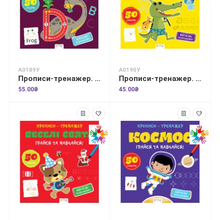
А0189У
А0190У
Прописи-тренажер. English
Прописи-тренажер. Африка
55.00₴
45.00₴