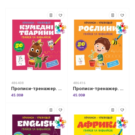
486408
486416
Прописи-тренажер. Кумеднi тварини
Прописи-тренажер. Рослини
45.00₴
45.00₴