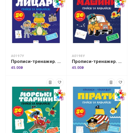
А0197У
А0198У
Прописи-тренажер. Лицарi
Прописи-тренажер. Машини
45.00₴
45.00₴