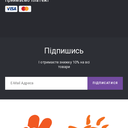
Приймаємо платежі
форми. Також в комплект входять фігурки, відповідні цих 
отворів за формою і розміром. Завданням для дитини є 
підбір фігурки під кожен отвір. Класичне завдання - 
підбираємо формочки і отвори.
Дуже гарне завдання буде тренуватися збирати сортер 
різними руками по черзі. Справа в тому, що маленькі дітки 
Підпишись
збирають сортер двома руками, і таке завдання стане для 
них відмінним вправою на координацію рухів рук. Також 
І отримаєте знижку 10% на всі
можна запропонувати малюкові зібрати сортер двома 
товари
руками разом, наприклад, зв'язаними руками - це буде вже 
зовсім інше завдання, яке теж здорово розвиває 
координацію.
ПІДПИСАТИСЯ
Якщо на час забути, що у нас в руках сортер і його треба 
«збирати», то межі з дірочками чарівним чином 
перетворюються в будиночки для звірят, гаражі для 
машинок, ямки на галявинці - дайте волю фантазії, своїй і 
дитини! Такі сюжетні гри можна поєднувати із завданнями 