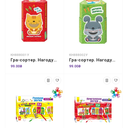
КН888001У
КН888002У
Гра-сортер. Нагодуй тваринку. Домашні улюбленці
Гра-сортер. Нагодуй тваринку. Лісові звірятка
99.00₴
99.00₴