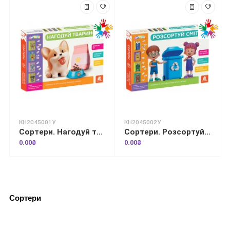
КН2045001У
КН2045002У
Сортери. Нагодуй тваринок
Сортери. Розсортуй сміття
0.00₴
0.00₴
Сортери