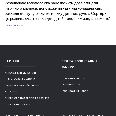
Розвиваюча головоломка забезпечить дозвілля для 
піврічного малюка, допоможе пізнати навколишній світ, 
розвине логіку і дрібну моторику дитячих ручок. Сортер - 
це розвиваюча іграшка для дітей, головним завданням якої 
є сортування предметів за різними ознаками. Це перша 
Читати далі
головоломка для дитини від шести місяців і вважається 
однією з найважливіших і корисних іграшок. Педіатри і 
дитячі психологи впевнені, що такі іграшки прискорюють 
творчий розвиток у дітей.
КНИЖКИ
ІГРИ ТА РОЗВИВАЛЬНІ
Види сортерів:
НАБОРИ
Книжки для дозвілля
Розвивальні ігри
Підготовка до школи
Сортери можуть бути виконані з різних матеріалів: з 
Настільні ігри
Книжки для найменших
дерева, пластика, пластмаси, гуми або з тканини. 
Розвивальні картки
Читання
Якість використовуваних матеріалів постійно 
Книги для педагогів та батьків
контролюється. Вони безпечні для дітей, не мають 
сторонніх запахів;
Електронна книга
Сортери розрізняються за ступенем складності: 
НАБОРИ ДЛЯ ТВОРЧОСТІ
ІНКЛЮЗИВНА ЛІТЕРАТУРА