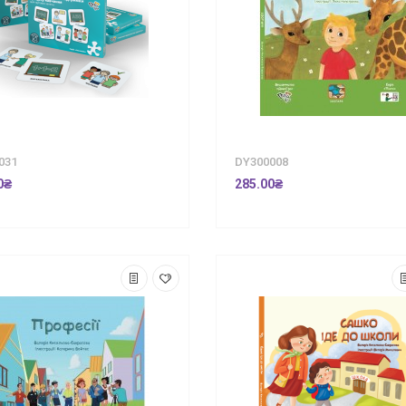
031
DY300008
0₴
285.00₴