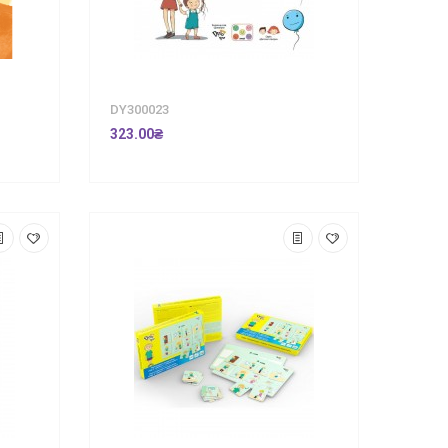
DY300023
323.00₴