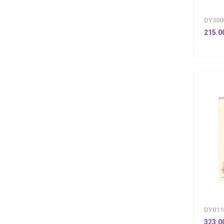
DY300
215.0
DY011
323.0