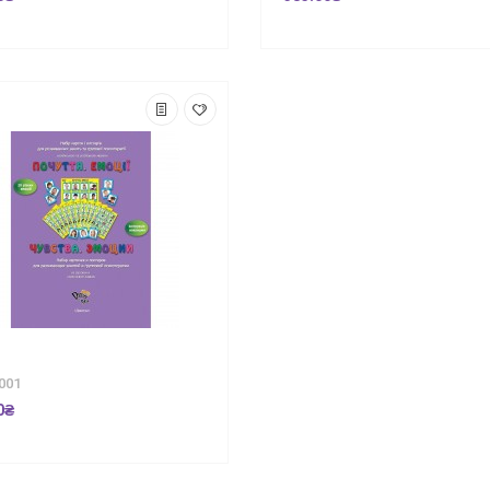
001
0₴