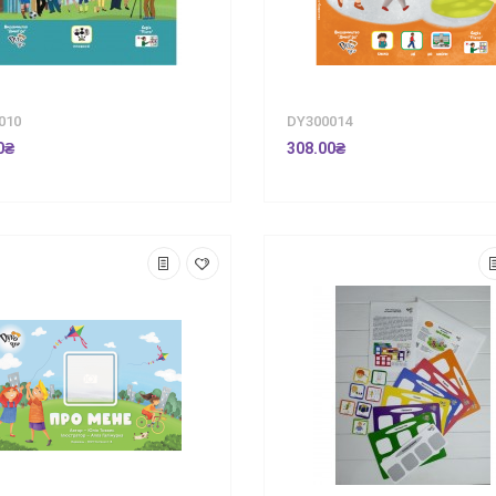
010
DY300014
0₴
308.00₴