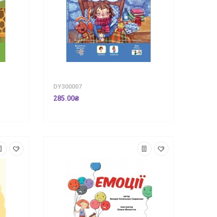
DY300007
285.00₴