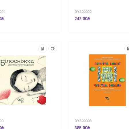
021
DY300022
0₴
242.00₴
00
DY300003
0₴
385.00₴