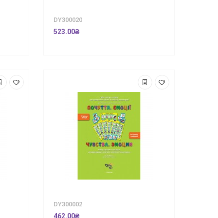
DY300020
523.00₴
DY300002
462.00₴