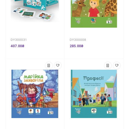
DY300031
DY300008
407.00₴
285.00₴