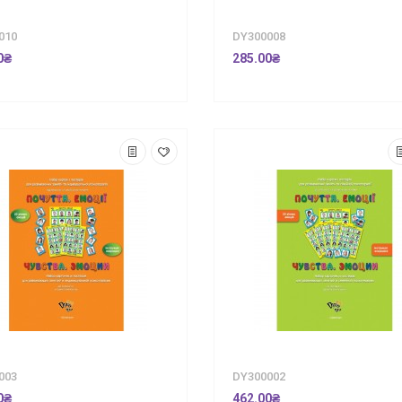
010
DY300008
0₴
285.00₴
003
DY300002
0₴
462.00₴