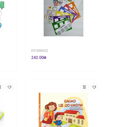
DY300022
242.00₴