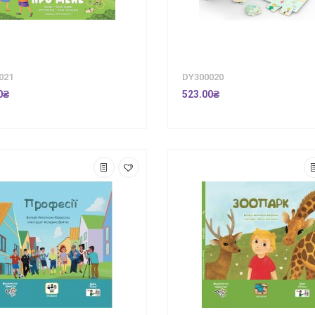
021
DY300020
0₴
523.00₴