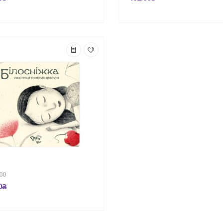
00
0₴