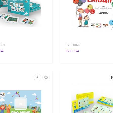
031
DY300023
0₴
323.00₴