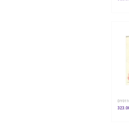
DY011
323.0