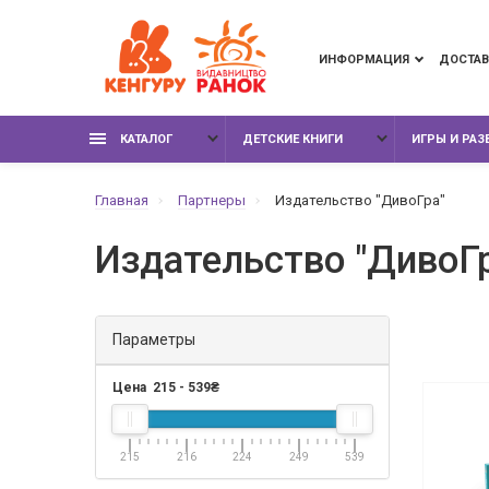
ИНФОРМАЦИЯ
ДОСТАВ
КАТАЛОГ
ДЕТСКИЕ КНИГИ
ИГРЫ И РА
Главная
Партнеры
Издательство "ДивоГра"
Издательство "ДивоГ
Параметры
Цена
215
-
539
₴
215
216
224
249
539