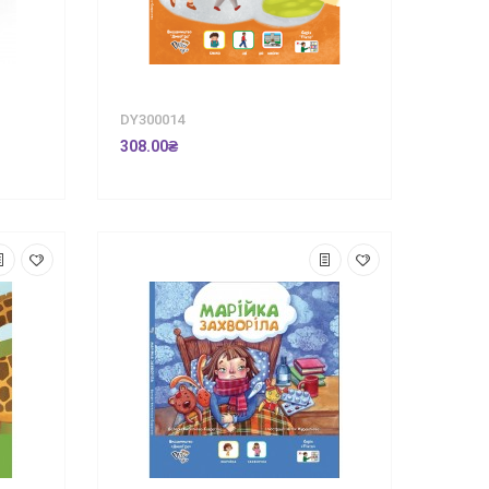
DY300014
308.00₴