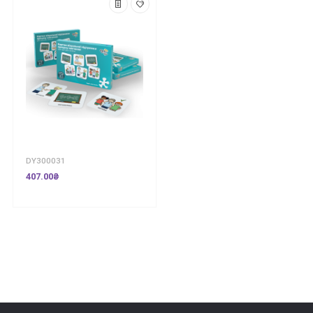
DY300031
407.00₴