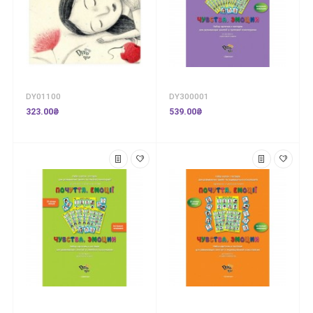
DY01100
DY300001
323.00₴
539.00₴