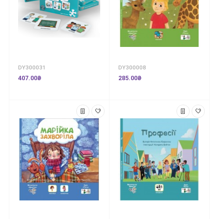
DY300031
DY300008
407.00₴
285.00₴