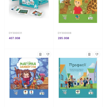
DY300031
DY300008
407.00₴
285.00₴