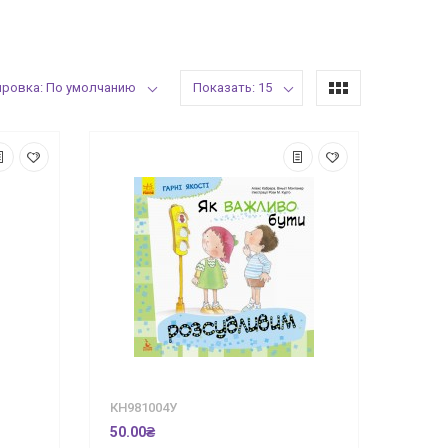
ировка: По умолчанию
Показать: 15
КН981004У
50.00₴