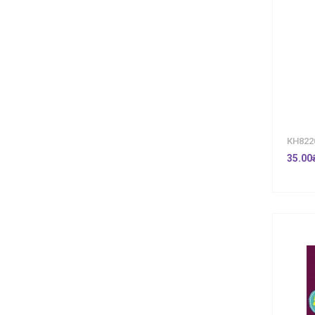
КН822
35.00