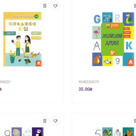
9002У
КН822007У
₴
35.00₴