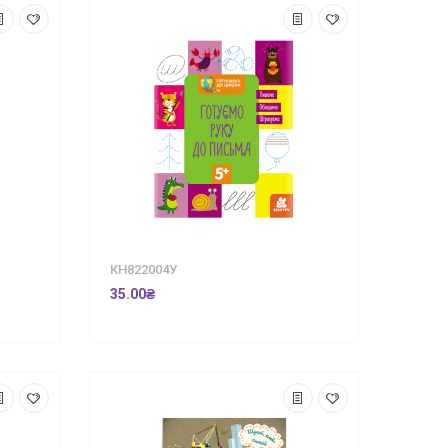
КН822004У
35.00₴