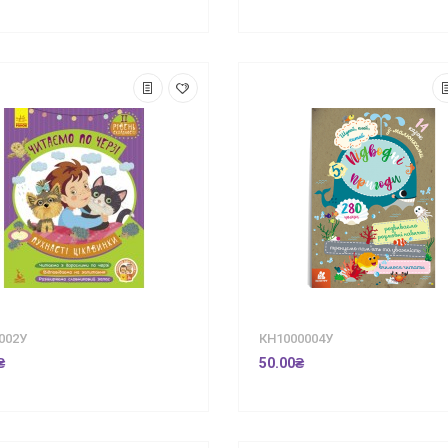
002У
КН1000004У
₴
50.00₴