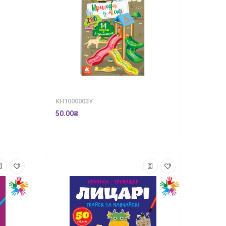
КН1000003У
50.00₴