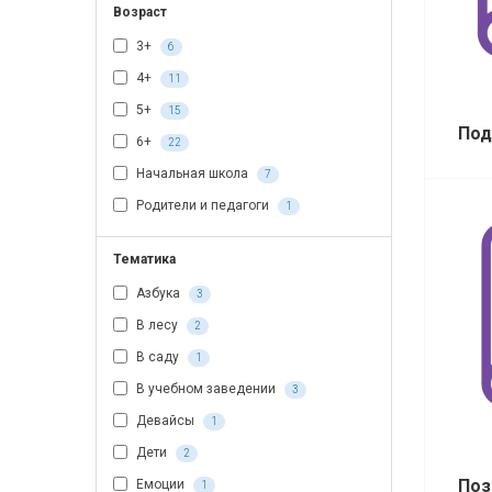
Возраст
3+
6
4+
11
5+
15
Под
6+
22
Начальная школа
7
Родители и педагоги
1
Тематика
Азбука
3
В лесу
2
В саду
1
В учебном заведении
3
Девайсы
1
Дети
2
Поз
Емоции
1