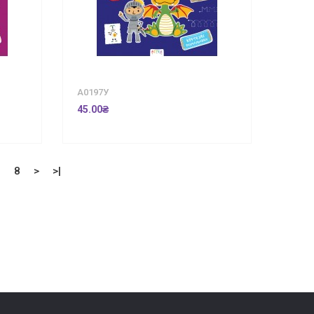
А0197У
45.00₴
7
8
>
>|