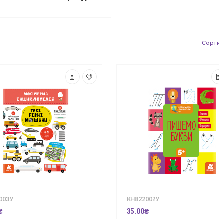
Сорт
003У
КН822002У
₴
35.00₴