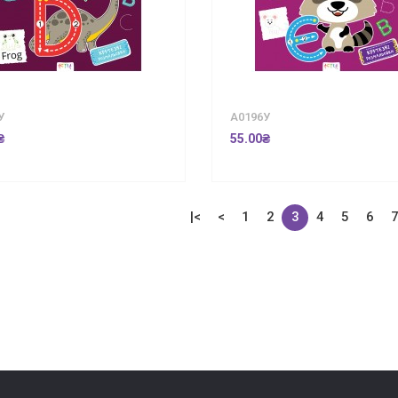
У
А0196У
₴
55.00₴
|<
<
1
2
3
4
5
6