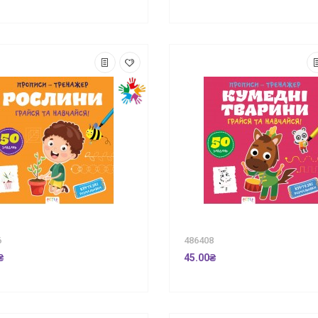
6
486408
₴
45.00₴