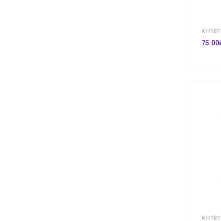
КН181
75.00
КН181