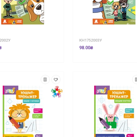
2002У
КН1752003У
₴
98.00₴