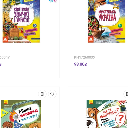
6004У
КН1726003У
₴
98.00₴