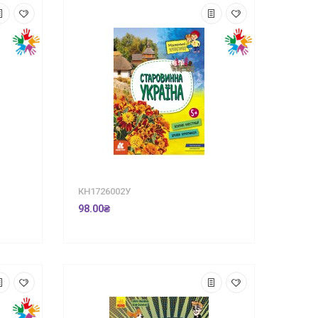
КН1726002У
98.00₴