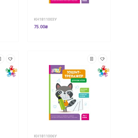
КН1811003У
75.00₴
КН1811006У