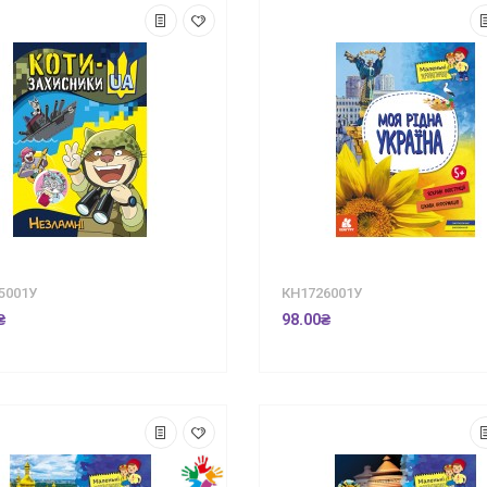
5001У
КН1726001У
₴
98.00₴