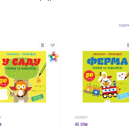
Сорт
У
А0205У
₴
45.00₴