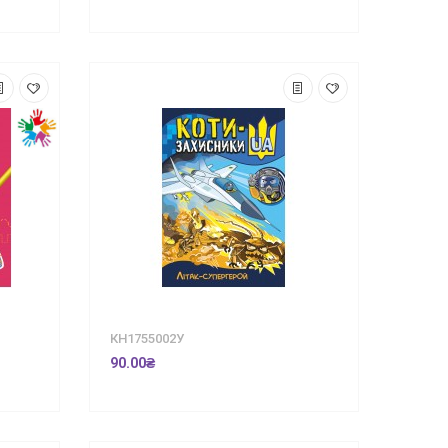
КН1755002У
90.00₴