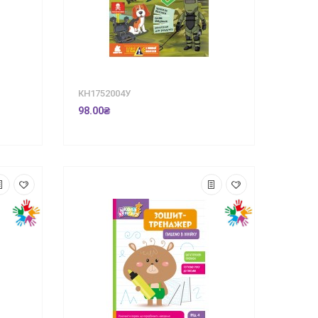
КН1752004У
98.00₴