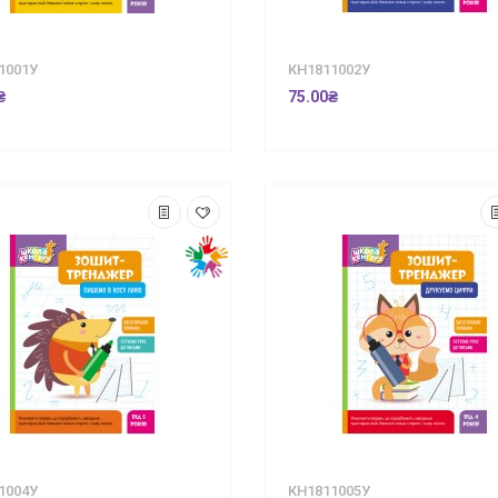
1001У
КН1811002У
₴
75.00₴
1004У
КН1811005У