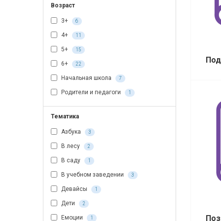
Возраст
3+
6
4+
11
5+
15
Под
6+
22
Начальная школа
7
Родители и педагоги
1
Тематика
Азбука
3
В лесу
2
В саду
1
В учебном заведении
3
Девайсы
1
Дети
2
Поз
Емоции
1