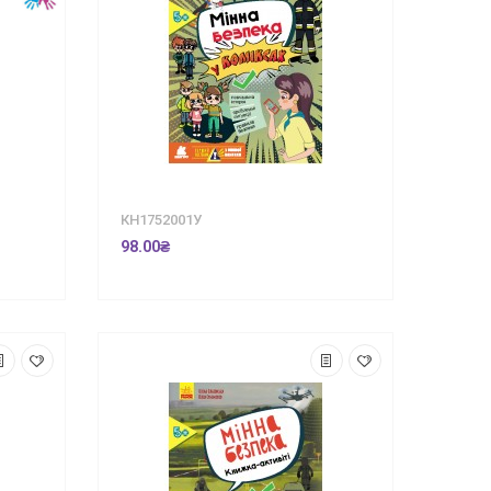
КН1752001У
98.00₴