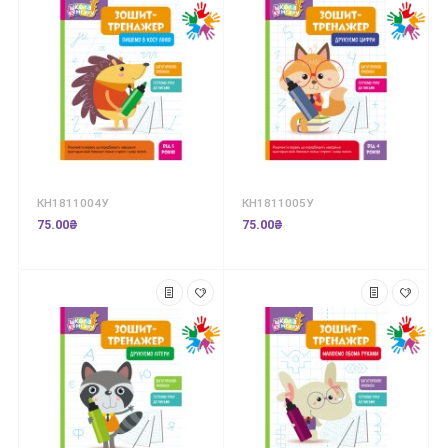
КН1811004У
КН1811005У
75.00₴
75.00₴