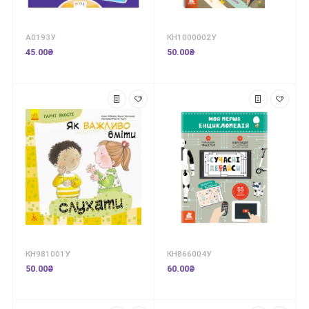
А0193У
КН1000002У
45.00₴
50.00₴
КН981001У
КН866004У
50.00₴
60.00₴