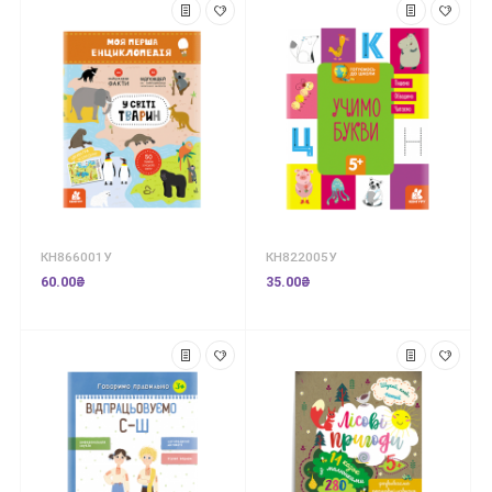
КН866001У
КН822005У
60.00₴
35.00₴