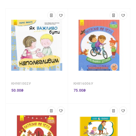
КН981002У
КН816006У
50.00₴
75.00₴