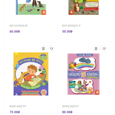
КН1029004У
КН1000001У
60.00₴
50.00₴
КН816007У
КН823003У
75.00₴
80.00₴