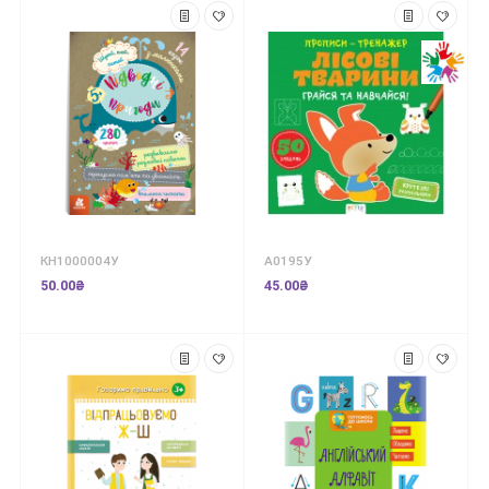
КН1000004У
А0195У
50.00₴
45.00₴