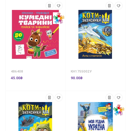
486408
КН1755002У
45.00₴
90.00₴