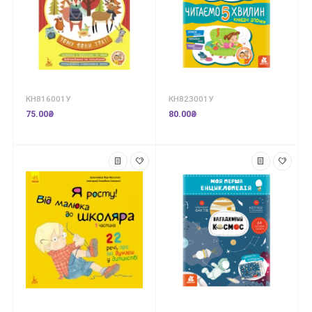
КН816001У
КН823001У
75.00₴
80.00₴