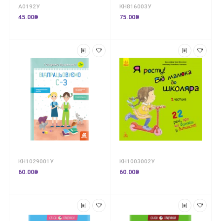
А0192У
КН816003У
45.00₴
75.00₴
КН1029001У
КН1003002У
60.00₴
60.00₴