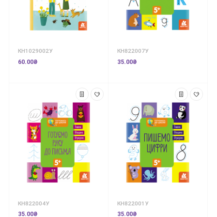
КН1029002У
КН822007У
60.00₴
35.00₴
КН822004У
КН822001У
35.00₴
35.00₴