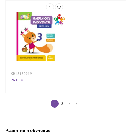
КН1818001У
75.00₴
1
2
>
>|
Развитие и обучение