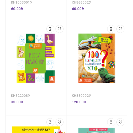
КН1003001У
КН866002У
60.00₴
60.00₴
КН822008У
КН880002У
35.00₴
120.00₴