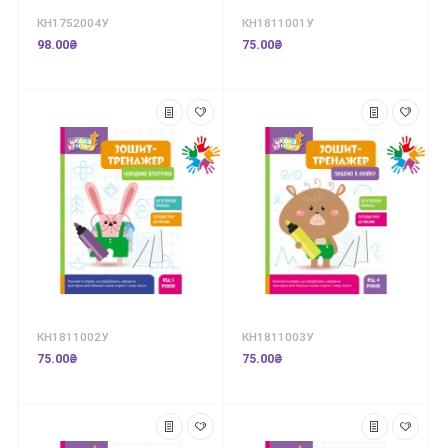
КН1752004У
КН1811001У
98.00₴
75.00₴
КН1811002У
КН1811003У
75.00₴
75.00₴