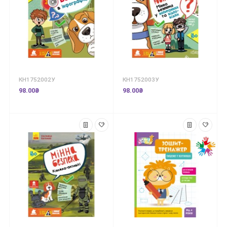
КН1752002У
КН1752003У
98.00₴
98.00₴