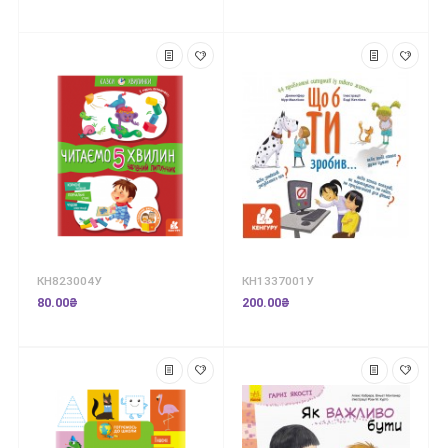
КН823004У
КН1337001У
80.00₴
200.00₴