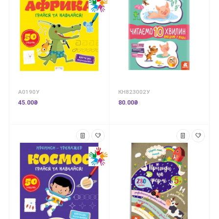
А0190У
КН823002У
45.00₴
80.00₴