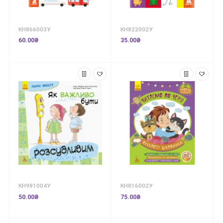
КН866003У
КН822002У
60.00₴
35.00₴
КН981004У
КН816002У
50.00₴
75.00₴