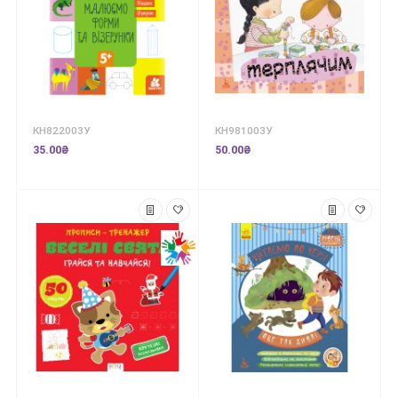
КН822003У
КН981003У
35.00₴
50.00₴