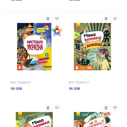
КН1726003У
КН1752001У
98.00₴
98.00₴