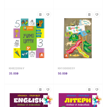
КН822006У
КН1000003У
35.00₴
50.00₴