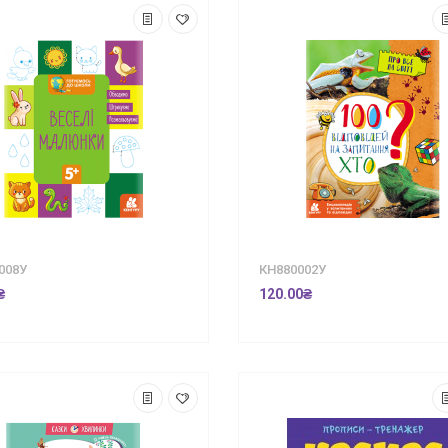
008У
КН880002У
₴
120.00₴