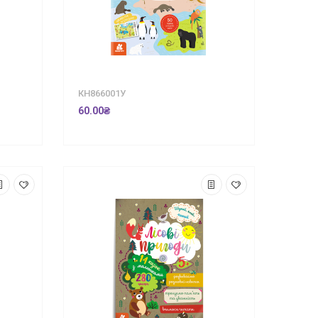
КН866001У
60.00₴