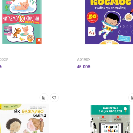
002У
А0193У
₴
45.00₴