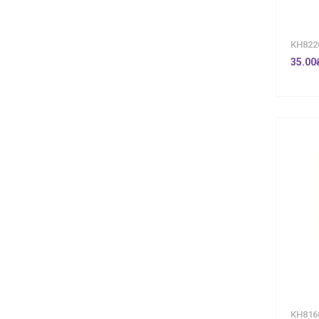
КН822
35.00
КН816