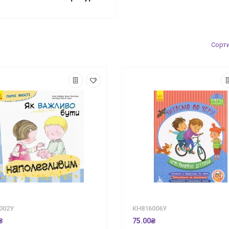
Сорт
002У
КН816006У
₴
75.00₴