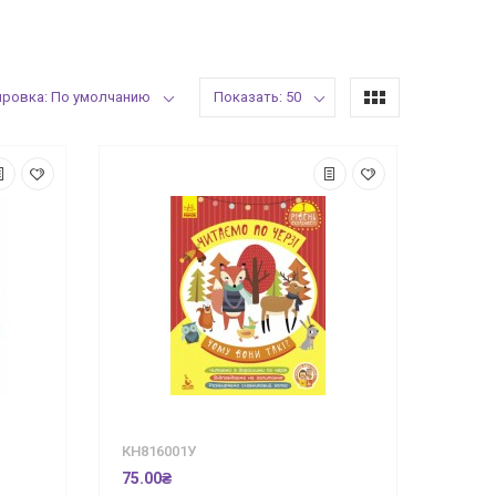
ировка: По умолчанию
Показать: 50
КН816001У
75.00₴