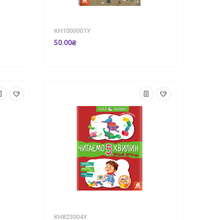
КН1000001У
50.00₴
КН823004У