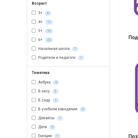
Возраст
3+
6
4+
11
5+
15
Под
6+
22
Начальная школа
7
Родители и педагоги
1
Тематика
Азбука
3
В лесу
2
В саду
1
В учебном заведении
3
Девайсы
1
Дети
2
Поз
Емоции
1