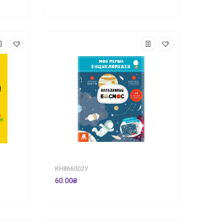
КН866002У
60.00₴