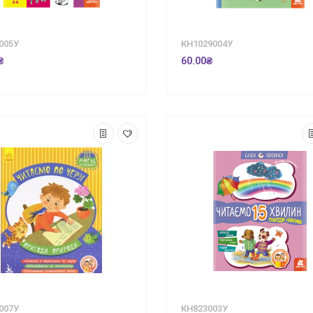
005У
КН1029004У
₴
60.00₴
007У
КН823003У