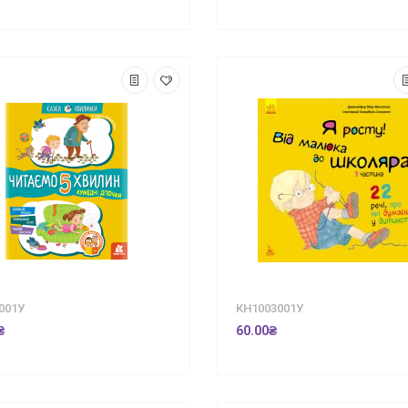
001У
КН1003001У
₴
60.00₴