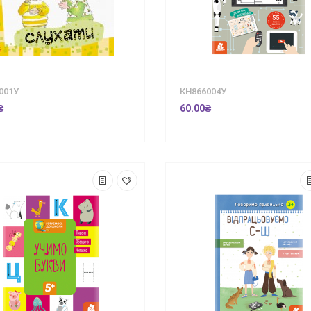
001У
КН866004У
₴
60.00₴