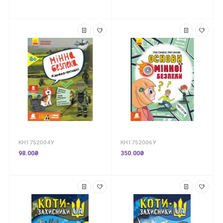
КН1752004У
КН1752006У
98.00₴
350.00₴