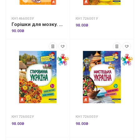
КН1466003У
КН1726001У
Горішки для мозку. Зошит-тренажер для розвитку творчих та аналітичних здібностей
98.00₴
90.00₴
КН1726002У
КН1726003У
98.00₴
98.00₴