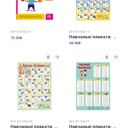
КН1818003У
КН1897001У
Навчальні плакати. Абетка
75.00₴
48.00₴
КН1897002УА
КН1897003У
Навчальні плакати. English Alphabet
Навчальні плакати. Таблиця множення