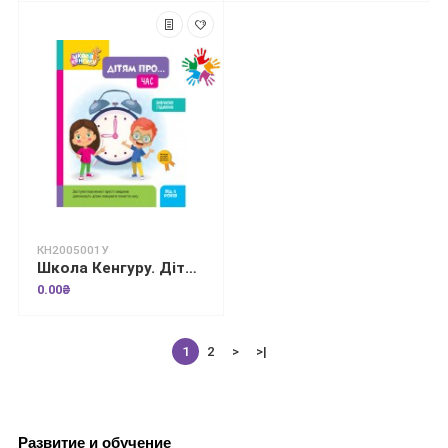
КН2005001У
Школа Кенгуру. Дітям про... Час
0.00₴
1
2
>
>|
Развитие и обучение