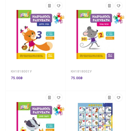
КН1818001У
КН1818002У
75.00₴
75.00₴