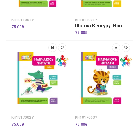
КН1811007У
КН1817001У
Школа Кенгуру. Навчаюсь читати. Літери
75.00₴
75.00₴
КН1817002У
КН1817003У
75.00₴
75.00₴