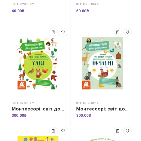
КН1029002У
КН1029004У
60.00₴
60.00₴
КН1067001У
КН1067002У
Монтессорі: світ досягнень. Моя перша книга з фантастичними наліпками. У лісі
Монтессорі: світ досягнень. Моя перша книга з фантастичними наліпками. На фермі
300.00₴
300.00₴