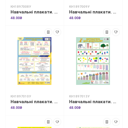
КН1897008У
КН1897009У
Навчальні плакати. Українська мова. Звуки і букви. Абетка
Навчальні плакати. Українська мова. Будова слова
48.00₴
48.00₴
КН1897010У
КН1897013У
Навчальні плакати. Українська мова. Слово. Речення. Текст
Навчальні плакати. Математика для дошкільнят
48.00₴
48.00₴