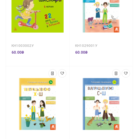
КН1003002У
КН1029001У
60.00₴
60.00₴