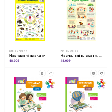
КН1897014У
КН1897015У
Навчальні плакати. Бережіть природу!
Навчальні плакати. Будьте здорові!
48.00₴
48.00₴