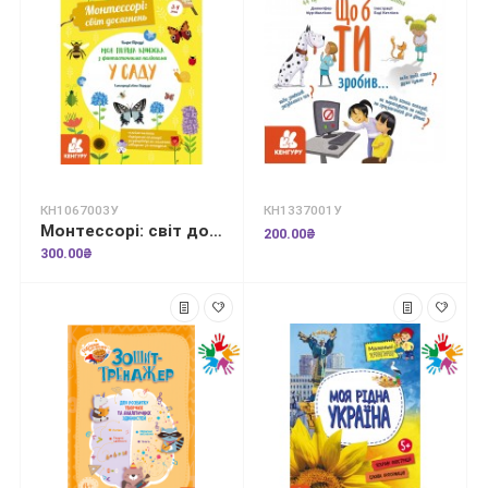
КН1067003У
КН1337001У
Монтессорі: світ досягнень. Моя перша книга з фантастичними наліпками. У саду
200.00₴
300.00₴