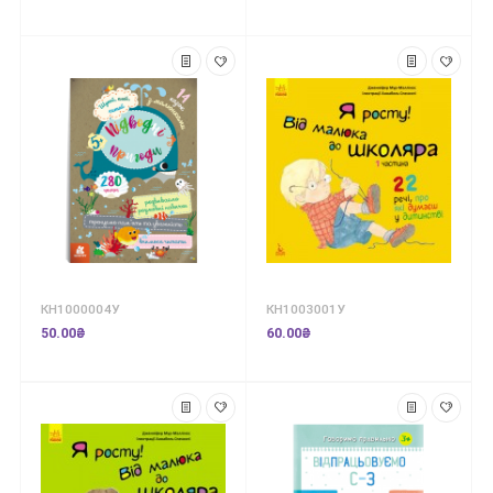
КН1000004У
КН1003001У
50.00₴
60.00₴