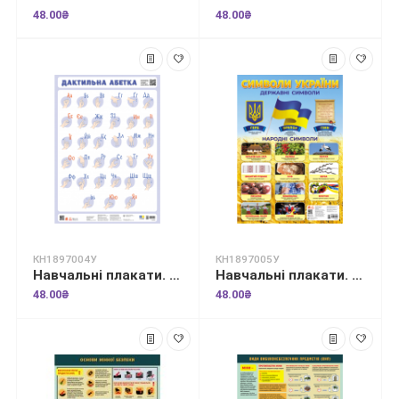
48.00₴
48.00₴
КН1897004У
КН1897005У
Навчальні плакати. Дактильна абетка
Навчальні плакати. Символи України
48.00₴
48.00₴