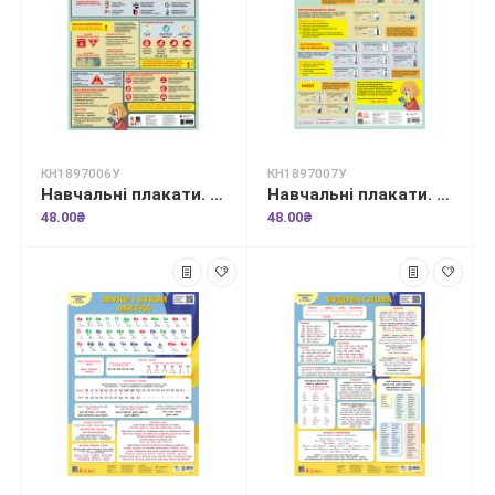
КН1897006У
КН1897007У
Навчальні плакати. Основи мінної безпеки
Навчальні плакати. Види вибуховонебезпечних предметів (ВНП)
48.00₴
48.00₴