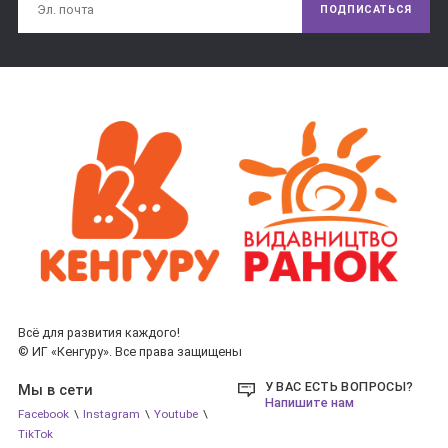
ПОДПИСАТЬСЯ
Подборка наших истории принесет огромную пользу для 
развития ребенка, а также поможет еще и сблизится 
взрослому и ребенку, она является прекрасным вариантом 
совместного досуга.
В раздел «Поучительные истории» вошли глубокие по 
содержанию, но при этом интересные и доступные детям 
младшего возраста рассказы о дружбе, правде, 
храбрости, честности и многих других прекрасных 
качествах. Веками они не теряют своей мудрости и 
простоты. И сегодня в этих историях можно найти ответы 
на многие важные вопросы, которые встают перед каждым 
уже в раннем детстве.
Всё для развития каждого!
© ИГ «Кенгуру». Все права защищены
У ВАС ЕСТЬ ВОПРОСЫ?
Мы в сети
Напишите нам
Facebook
\
Instagram
\
Youtube
\
TikTok