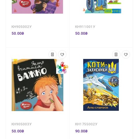
КН905002У
КН911001У
50.00₴
50.00₴
КН905003У
КН1755002У
50.00₴
90.00₴