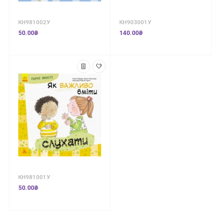
КН981002У
КН903001У
50.00₴
140.00₴
КН981001У
50.00₴