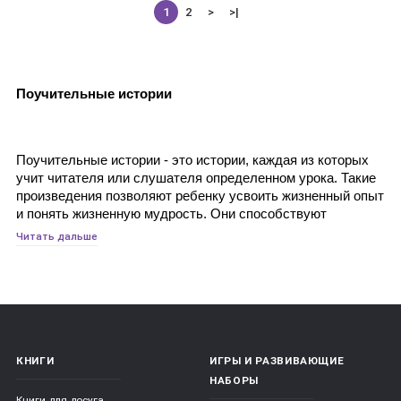
1
2
>
>|
Поучительные истории
Поучительные истории - это истории, каждая из которых 
учит читателя или слушателя определенном урока. Такие 
произведения позволяют ребенку усвоить жизненный опыт 
и понять жизненную мудрость. Они способствуют 
формированию в юном слушатели гармоничной личности, 
Читать дальше
а также заставляют его думать, размышлять, развивают 
его фантазию и воображение, интуицию и логику. 
Поучительным историям дано ненавязчиво подводить 
ребенка к выбору правильных решений и поступков в 
различных ситуациях. В том числе способов, которые 
помогают разрешать конфликты, преодолевать трудности 
и собственные страхи.
КНИГИ
ИГРЫ И РАЗВИВАЮЩИЕ
НАБОРЫ
Книги для досуга