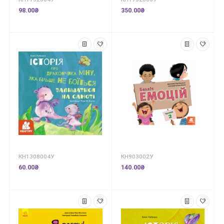
98.00₴
350.00₴
КН1308004У
КН903002У
60.00₴
140.00₴