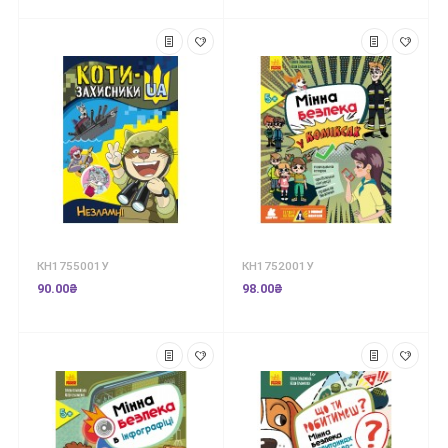
КН1755001У
КН1752001У
90.00₴
98.00₴