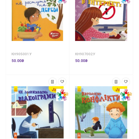
КН905001У
КН907002У
50.00₴
50.00₴