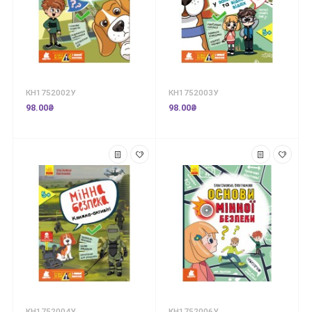
КН1752002У
КН1752003У
98.00₴
98.00₴
КН1752004У
КН1752006У