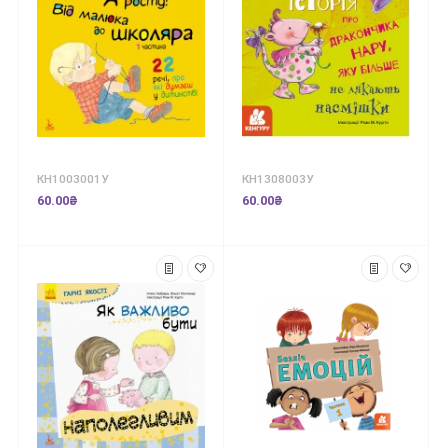
КН1003001У
КН1308003У
60.00₴
60.00₴