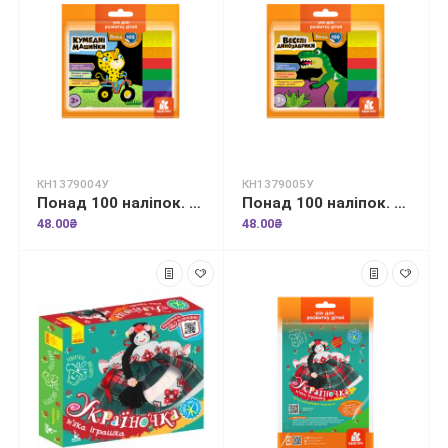
КН1379004У
КН1379005У
Понад 100 наліпок. Кумедні машинки
Понад 100 наліпок. Веселі динозаврики
48.00₴
48.00₴