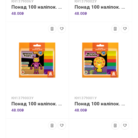
КН1379006У
КН1379002У
Понад 100 наліпок. Тварини: реальні та казкові
Понад 100 наліпок. Такі різні тварини
48.00₴
48.00₴
КН1379003У
КН1379001У
Понад 100 наліпок. Прикрась робота
Понад 100 наліпок. Мозаїка для малюків
48.00₴
48.00₴