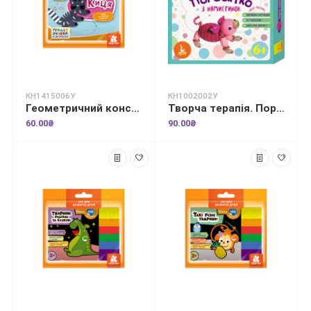
КН1415006У
КН1002002У
Геометричний конструктор. Киця
Творча терапія. Поросятко з намистинок. Книжка у наборі
60.00₴
90.00₴