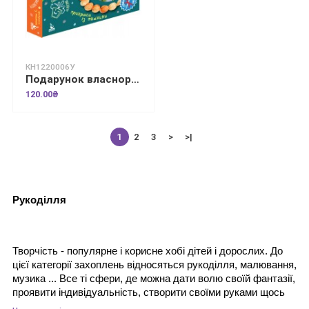
КН1220006У
Подарунок власноруч. Лялька – м'яка іграшка. Намисто для матусі
120.00₴
1
2
3
>
>|
Рукодiлля
Творчість - популярне і корисне хобі дітей і дорослих. До 
цієї категорії захоплень відносяться рукоділля, малювання, 
музика ... Все ті сфери, де можна дати волю своїй фантазії, 
проявити індивідуальність, створити своїми руками щось 
незвичайне. Від наявності необхідних інструментів і 