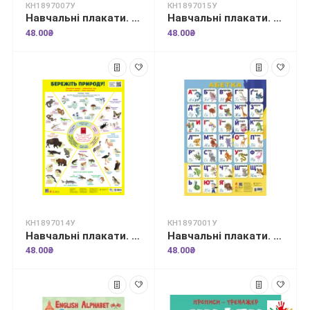
КН1897007У
КН1897015У
Навчальні плакати. Види вибуховонебезпечних предметів (ВНП)
Навчальні плакати. Будьте здорові!
48.00₴
48.00₴
КН1897014У
КН1897001У
Навчальні плакати. Бережіть природу!
Навчальні плакати. Абетка
48.00₴
48.00₴