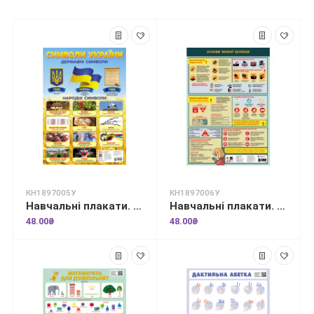
КН1897005У
КН1897006У
Навчальні плакати. Символи України
Навчальні плакати. Основи мінної безпеки
48.00₴
48.00₴