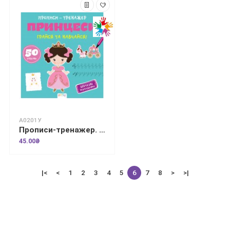
А0201У
Прописи-тренажер. Принцеси
45.00₴
|<
<
1
2
3
4
5
6
7
8
>
>|