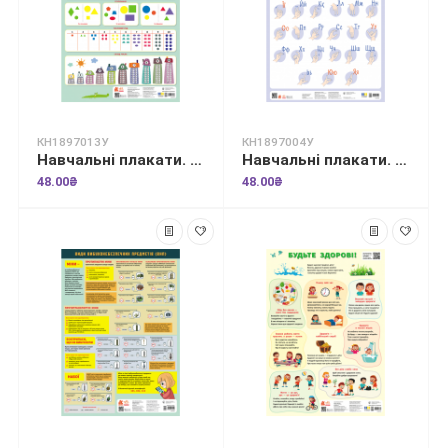
КН1897013У
КН1897004У
Навчальні плакати. Математика для дошкільнят
Навчальні плакати. Дактильна абетка
48.00₴
48.00₴