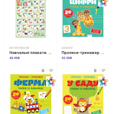
КН1897002УА
А0206У
Навчальні плакати. English Alphabet
Прописи-тренажер. Цифри
48.00₴
45.00₴