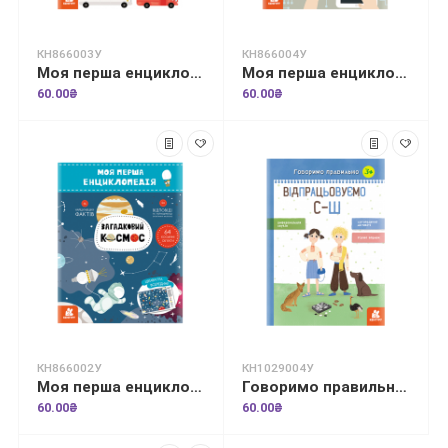
КН866003У
КН866004У
Моя перша енциклопедія. Такі різні машини
Моя перша енциклопедія. Сучасні девайси
60.00₴
60.00₴
КН866002У
КН1029004У
Моя перша енциклопедія. Загадковий космос
Говоримо правильно. Відпрацьовуємо С-Ш
60.00₴
60.00₴