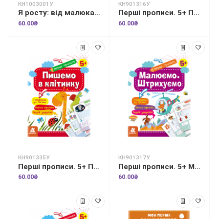
КН1003001У
КН901316У
Я росту: від малюка до школяра. Частина 1
Перші прописи. 5+ Пишемо в лінійку
60.00₴
60.00₴
КН901335У
КН901317У
Перші прописи. 5+ Пишемо в клітинку
Перші прописи. 5+ Малюємо. Штрихуємо
60.00₴
60.00₴