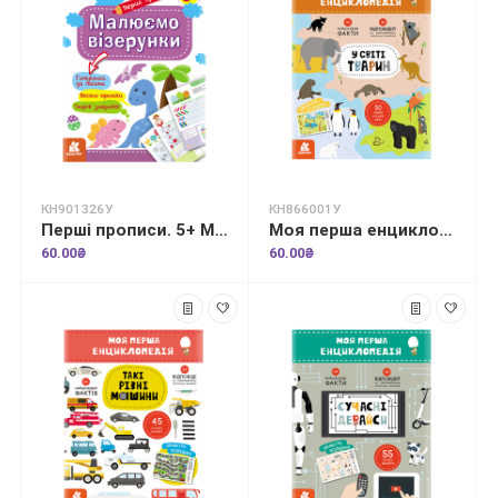
КН901326У
КН866001У
Перші прописи. 5+ Малюємо візерунки
Моя перша енциклопедія. У світі тварин
60.00₴
60.00₴