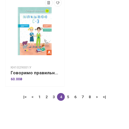
КН1029001У
Говоримо правильно. Відпрацьовуємо С-З
60.00₴
|<
<
1
2
3
4
5
6
7
8
>
>|