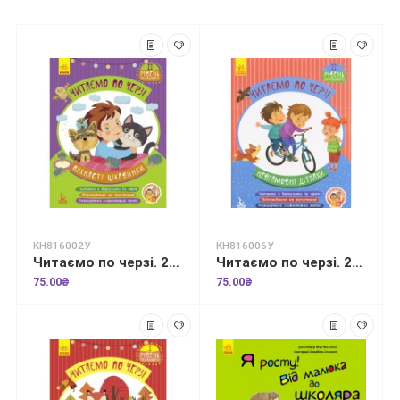
КН816002У
КН816006У
Читаємо по черзі. 2-й рівень складності. Пухнасті цікавинки
Читаємо по черзі. 2-й рівень складності. Невгамовні дітлахи
75.00₴
75.00₴