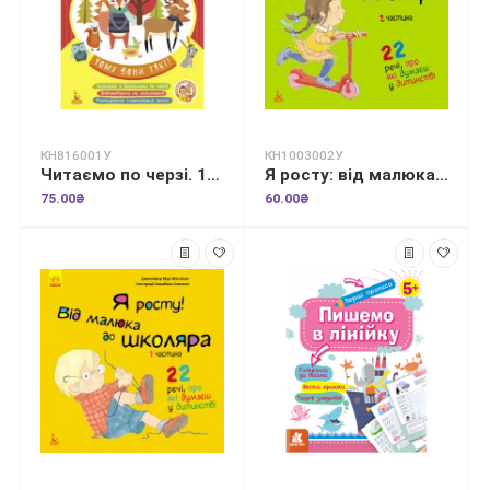
КН816001У
КН1003002У
Читаємо по черзі. 1-й рівень складності. Чому вони такі?
Я росту: від малюка до школяра. Частина 2
75.00₴
60.00₴