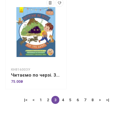
КН816003У
Читаємо по черзі. 3-й рівень складності. Оце так дива!
75.00₴
|<
<
1
2
3
4
5
6
7
8
>
>|