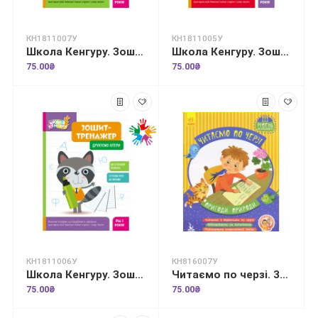
КН1811007У
КН1811005У
Школа Кенгуру. Зошит-тренажер. Малюємо обома руками
Школа Кенгуру. Зошит-тренажер. Друкуємо цифри
75.00₴
75.00₴
КН1811006У
КН816007У
Школа Кенгуру. Зошит-тренажер. Друкуємо літери
Читаємо по черзі. 3-й рівень складності. Пригоди природи
75.00₴
75.00₴