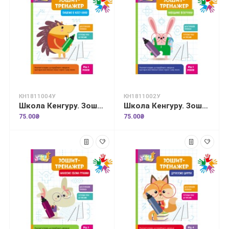
КН1811004У
КН1811002У
Школа Кенгуру. Зошит-тренажер. Пишемо в косу лінію
Школа Кенгуру. Зошит-тренажер. Наводимо візерунки
75.00₴
75.00₴