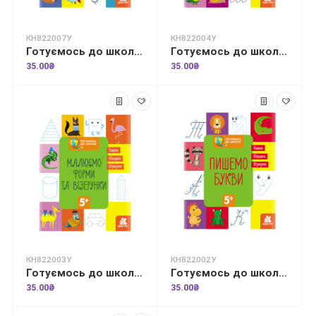
КН822007У
КН822004У
Готуємось до школи. Англійський алфавіт
Готуємось до школи. Готуємо руку до письма
35.00₴
35.00₴
КН822003У
КН822002У
Готуємось до школи. Малюємо форми та візерунки
Готуємось до школи. Пишемо букви
35.00₴
35.00₴