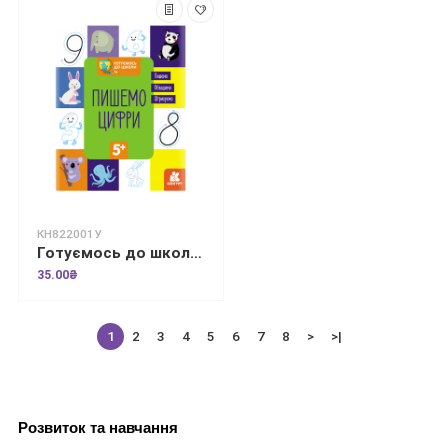
КН822001У
Готуємось до школи. Пишемо цифри
35.00₴
1
2
3
4
5
6
7
8
>
>|
Розвиток та навчання