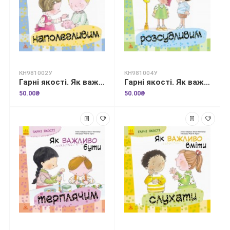
КН981002У
КН981004У
Гарні якості. Як важливо бути наполегливим
Гарні якості. Як важливо бути розсудливим!
50.00₴
50.00₴