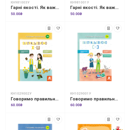
КН981003У
КН981001У
Гарні якості. Як важливо бути терплячим!
Гарні якості. Як важливо вміти слухати
50.00₴
50.00₴
КН1029002У
КН1029001У
Говоримо правильно. Відпрацьовуємо Ж-Ш
Говоримо правильно. Відпрацьовуємо С-З
60.00₴
60.00₴