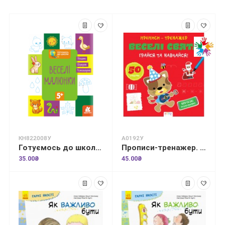
КН822008У
А0192У
Готуємось до школи. Веселі малюнки
Прописи-тренажер. Веселi свята
35.00₴
45.00₴