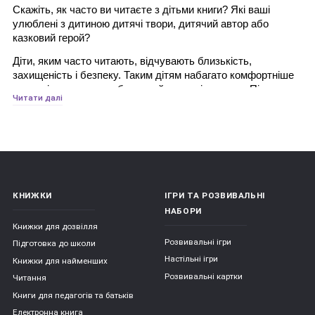
Скажіть, як часто ви читаєте з дітьми книги? Які ваші 
улюблені з дитиною дитячі твори, дитячий автор або 
казковий герой?
Діти, яким часто читають, відчувають близькість, 
захищеність і безпеку. Таким дітям набагато комфортніше 
жити, ніж тим, хто позбавлений радості читання. Під час 
Читати далі
спільного читання у дітей формується моральне ставлення 
у світі. Герої книг здійснюють різноманітні вчинки, 
потрапляють в помилкові ситуації, приймають рішення - 
все це дитина може обговорити з батьком, формуючи при 
цьому розуміння добра і зла, дружби і зради, співчуття, 
боргу, честі. При активному слуханні дитина яскраво 
уявляє собі те, про що розповідається, і переживає. У ці 
КНИЖКИ
ІГРИ ТА РОЗВИВАЛЬНІ
моменти він емоційно розвивається і, нерідко ототожнюючи 
НАБОРИ
себе з головним героєм, долає власні страхи. Слухаючи 
Книжки для дозвілля
літературний твір, дитина успадковує різноманітні моделі 
Розвивальні ігри
поведінки через книгу: наприклад, як стати хорошим 
Підготовка до школи
товаришем, як досягти мети або як вирішити конфлікт. 
Настільні ігри
Книжки для найменших
Роль батьків тут - допомогти порівняти ситуації з казки з 
Розвивальні картки
Читання
ситуаціями, які можуть статися в реальному житті.
Книги для педагогів та батьків
Діти, яким батьки читають вголос регулярно, починають 
Електронна книга