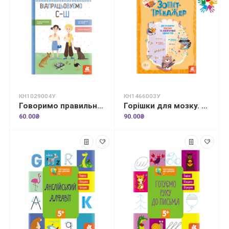
КН1029004У
КН1466003У
Говоримо правильно. Відпрацьовуємо С-Ш
Горішки для мозку. Зошит-тренажер для розвитку творчих та аналітичних здібностей
60.00₴
90.00₴