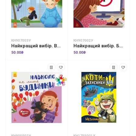
КН907003У
КН907002У
Найкращий вибір. Вирішуємо конфлікти
Найкращий вибір. Безпека в інтернеті
50.00₴
50.00₴
КН905002У
КН1755001У