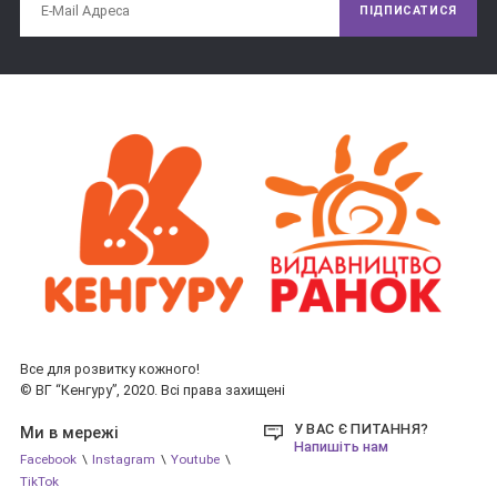
ПІДПИСАТИСЯ
До розділу «Повчальні історії» увійшли глибокі за змістом, 
але при цьому цікаві та доступні дітям молодшого віку 
розповіді про дружбу, праведності, хоробрості, чесності і 
багатьох інших прекрасних якостях. Століттями вони не 
втрачають своєї мудрості і простоти. І сьогодні в цих 
історіях можна знайти відповіді на багато важливих питань, 
які постають перед кожним вже в ранньому дитинстві.
Все для розвитку кожного!
© ВГ “Кенгуру”, 2020. Всі права захищені
У ВАС Є ПИТАННЯ?
Ми в мережі
Напишіть нам
Facebook
\
Instagram
\
Youtube
\
TikTok