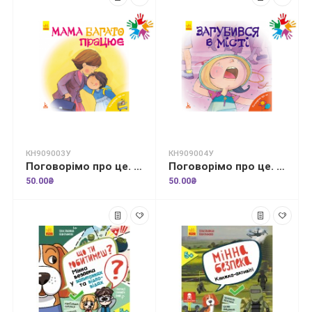
КН909003У
КН909004У
Поговорімо про це. Мама багато працює
Поговорімо про це. Загубився в місті
50.00₴
50.00₴