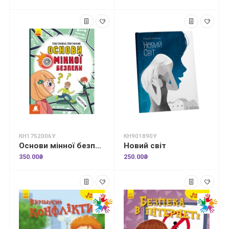
КН1752006У
КН901890У
Основи мінної безпеки
Новий світ
350.00₴
250.00₴