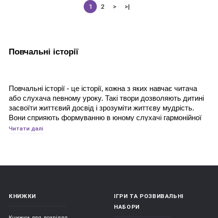
1
2
>
>|
Повчальні історії
Повчальні історії - це історії, кожна з яких навчає читача 
або слухача певному уроку. Такі твори дозволяють дитині 
засвоїти життєвий досвід і зрозуміти життєву мудрість. 
Вони сприяють формуванню в юному слухачі гармонійної 
особистості, а також змушують його думати, міркувати, 
Читати далі
розвивають його фантазію і уяву, інтуїцію і логіку. 
Повчальним історіям дано ненав'язливо підводити дитину 
до вибору правильних рішень і вчинків в різних ситуаціях. 
У тому числі способів, які допомагають вирішувати 
конфлікти, долати труднощі і власні страхи.
КНИЖКИ
ІГРИ ТА РОЗВИВАЛЬНІ
НАБОРИ
Читати і слухати казки люблять не тільки діти, а й дорослі. 
Книжки для дозвілля