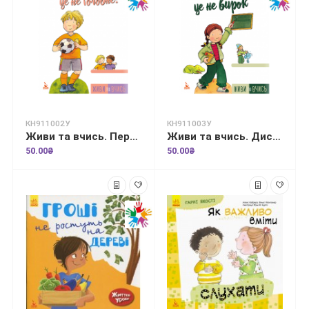
КН911002У
КН911003У
Живи та вчись. Перемога —це не головне
Живи та вчись. Дислексія — це не вирок
50.00₴
50.00₴