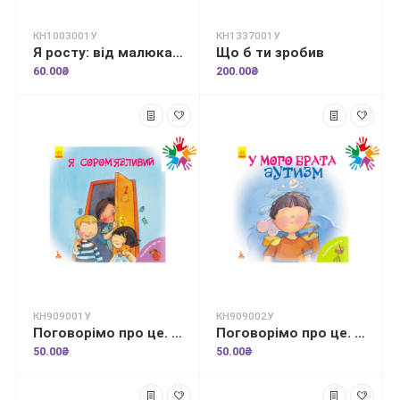
КН1003001У
КН1337001У
Я росту: від малюка до школяра. Частина 1
Що б ти зробив
60.00₴
200.00₴
КН909001У
КН909002У
Поговорімо про це. Я сором'язливий
Поговорімо про це. У мого брата аутизм
50.00₴
50.00₴