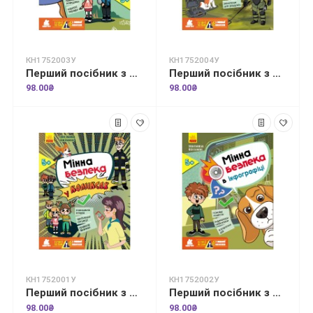
КН1752003У
КН1752004У
Перший посібник з мінної безпеки. Що ти робитимеш? Мінна безпека у запитаннях та відповідях
Перший посібник з мінної безпеки. Мінна безпека. Книжка-активіті
98.00₴
98.00₴
КН1752001У
КН1752002У
Перший посібник з мінної безпеки. Мінна безпека у коміксах
Перший посібник з мінної безпеки. Мінна безпека в інфографіці
98.00₴
98.00₴