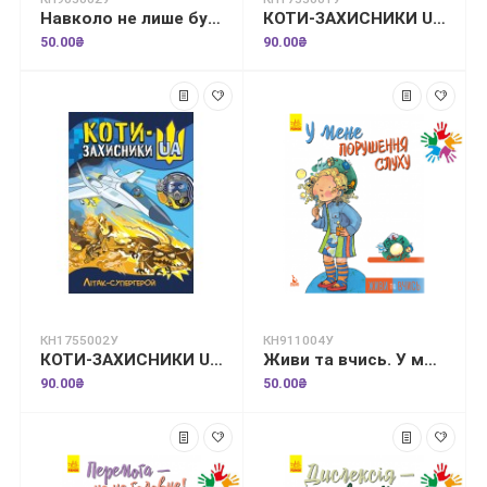
Навколо не лише будинки. Життєві уроки
КОТИ-ЗАХИСНИКИ UA. Незламні
50.00₴
90.00₴
КН1755002У
КН911004У
КОТИ-ЗАХИСНИКИ UA. Літак-супергерой
Живи та вчись. У мене порушення слуху
90.00₴
50.00₴