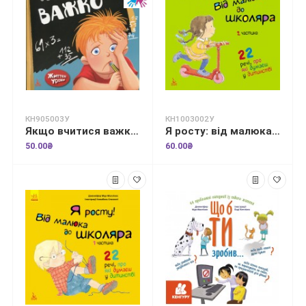
КН905003У
КН1003002У
Якщо вчитися важко. Життєві уроки
Я росту: від малюка до школяра. Частина 2
50.00₴
60.00₴