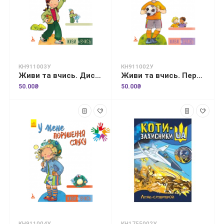
КН911003У
КН911002У
Живи та вчись. Дислексія — це не вирок
Живи та вчись. Перемога —це не головне
50.00₴
50.00₴
КН911004У
КН1755002У