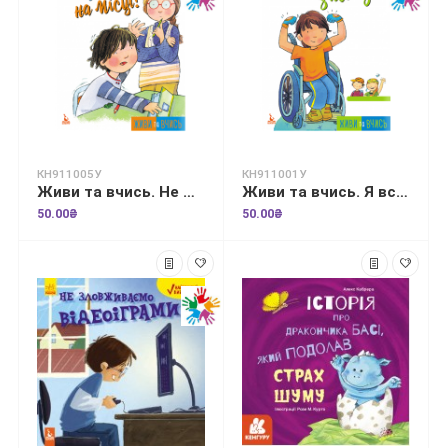
КН911005У
КН911001У
Живи та вчись. Не можу сидіти на місці
Живи та вчись. Я все зможу
50.00₴
50.00₴