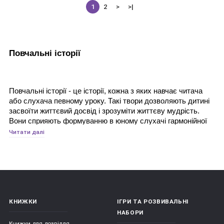
1
2
>
>|
Повчальні історії
Повчальні історії - це історії, кожна з яких навчає читача 
або слухача певному уроку. Такі твори дозволяють дитині 
засвоїти життєвий досвід і зрозуміти життєву мудрість. 
Вони сприяють формуванню в юному слухачі гармонійної 
особистості, а також змушують його думати, міркувати, 
Читати далі
розвивають його фантазію і уяву, інтуїцію і логіку. 
Повчальним історіям дано ненав'язливо підводити дитину 
до вибору правильних рішень і вчинків в різних ситуаціях. 
У тому числі способів, які допомагають вирішувати 
конфлікти, долати труднощі і власні страхи.
КНИЖКИ
ІГРИ ТА РОЗВИВАЛЬНІ
НАБОРИ
Читати і слухати казки люблять не тільки діти, а й дорослі. 
Книжки для дозвілля