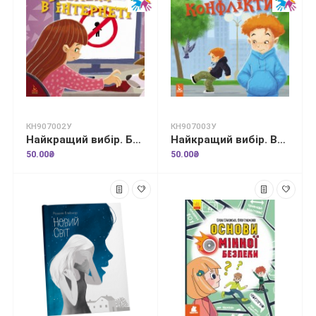
КН907002У
КН907003У
Найкращий вибір. Безпека в інтернеті
Найкращий вибір. Вирішуємо конфлікти
50.00₴
50.00₴