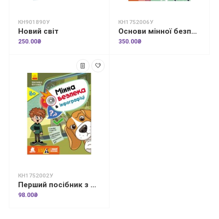
КН901890У
КН1752006У
Новий світ
Основи мінної безпеки
250.00₴
350.00₴
КН1752002У
Перший посібник з мінної безпеки. Мінна безпека в інфографіці
98.00₴