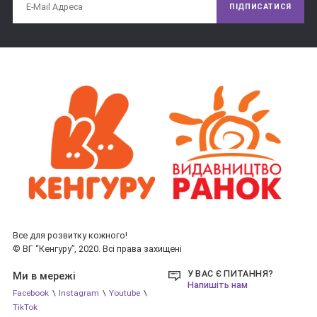
ПІДПИСАТИСЯ
До розділу «Повчальні історії» увійшли глибокі за змістом, 
але при цьому цікаві та доступні дітям молодшого віку 
розповіді про дружбу, праведності, хоробрості, чесності і 
багатьох інших прекрасних якостях. Століттями вони не 
втрачають своєї мудрості і простоти. І сьогодні в цих 
історіях можна знайти відповіді на багато важливих питань, 
які постають перед кожним вже в ранньому дитинстві.
Все для розвитку кожного!
© ВГ “Кенгуру”, 2020. Всі права захищені
У ВАС Є ПИТАННЯ?
Ми в мережі
Напишіть нам
Facebook
\
Instagram
\
Youtube
\
TikTok