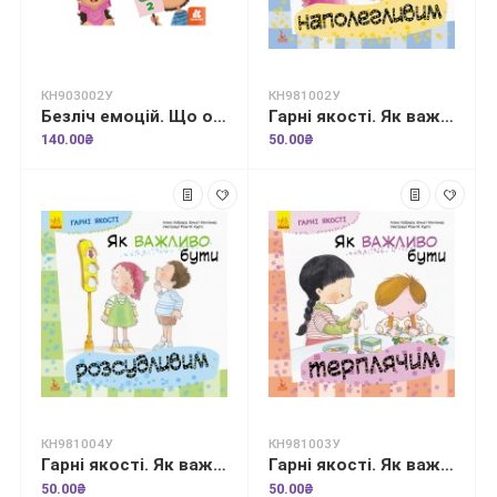
КН903002У
КН981002У
Безліч емоцій. Що означає кожна? Частина 2
Гарні якості. Як важливо бути наполегливим
140.00₴
50.00₴
КН981004У
КН981003У
Гарні якості. Як важливо бути розсудливим!
Гарні якості. Як важливо бути терплячим!
50.00₴
50.00₴