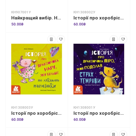
КН907001У
КН1308002У
Найкращий вибір. Не зловживаємо відеоіграми
Історії про хоробрість. Історія про дракончика Басі, який подолав страх шуму
50.00₴
60.00₴
КН1308003У
КН1308001У
Історії про хоробрість. Історія про дракончика Нару, яку більше не лякають насмішки
Історії про хоробрість. Історія про дракончика Піро, який подолав страх темряви
60.00₴
60.00₴