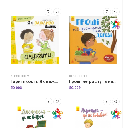
КН981001У
КН905001У
Гарні якості. Як важливо вміти слухати
Гроші не ростуть на дереві. Життєві уроки
50.00₴
50.00₴