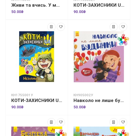
Живи та вчись. У мене порушення слуху
КОТИ-ЗАХИСНИКИ UA. Літак-супергерой
50.00₴
90.00₴
КН1755001У
КН905002У
КОТИ-ЗАХИСНИКИ UA. Незламні
Навколо не лише будинки. Життєві уроки
90.00₴
50.00₴