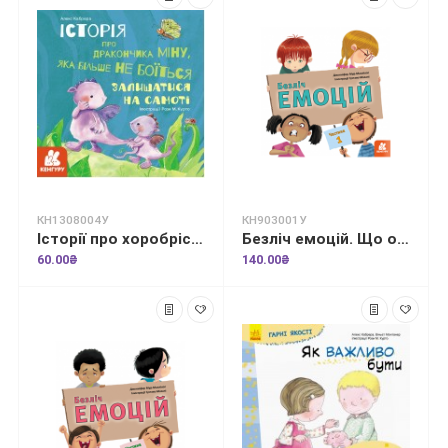
КН1308004У
КН903001У
Історії про хоробрість. Міну, яка більше не боїться залишатися на самоті
Безліч емоцій. Що означає кожна? Частина 1
60.00₴
140.00₴