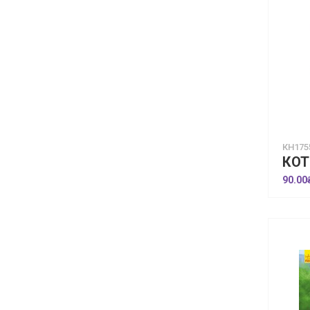
КН175
90.00