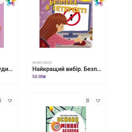
КН907002У
Навколо не лише будинки. Життєві уроки
Найкращий вибір. Безпека в інтернеті
50.00₴