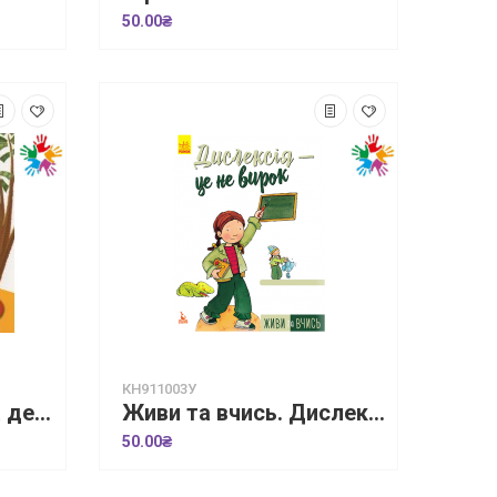
50.00₴
КН911003У
Гроші не ростуть на дереві. Життєві уроки
Живи та вчись. Дислексія — це не вирок
50.00₴