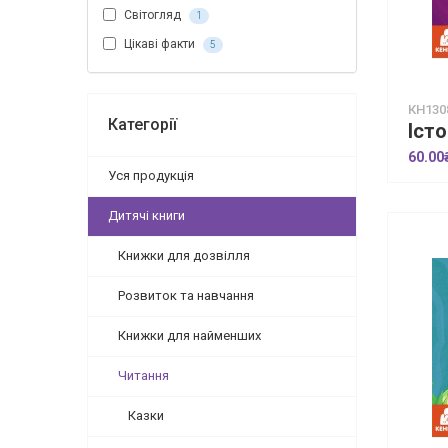
Світогляд
1
Цікаві факти
5
КН130
Категорії
60.00
Уся продукція
Дитячі книги
Книжки для дозвілля
Розвиток та навчання
Книжки для найменших
Читання
Казки