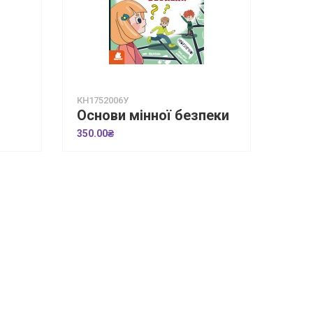
КН1752006У
Основи мінної безпеки
350.00₴