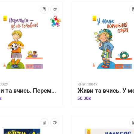
002У
КН911004У
Живи та вчись. Перемога —це не головне
₴
50.00₴