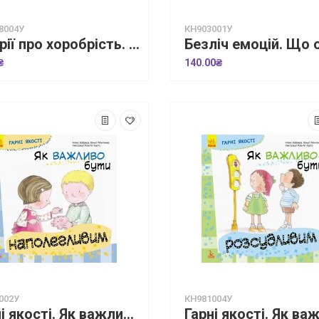
8004У
КН903001У
Історії про хоробрість. Міну, яка більше не боїться залишатися на самоті
₴
140.00₴
002У
КН981004У
Гарні якості. Як важливо бути наполегливим