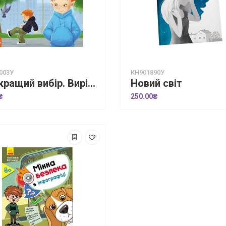
003У
КН901890У
Найкращий вибір. Вирішуємо конфлікти
Новий світ
₴
250.00₴