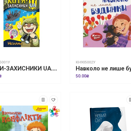
5001У
КН905002У
КОТИ-ЗАХИСНИКИ UA. Незламні
₴
50.00₴