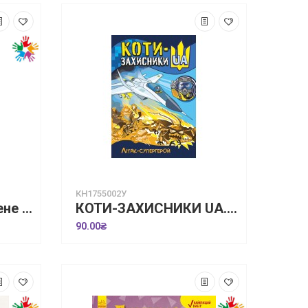
КН1755002У
Живи та вчись. У мене порушення слуху
КОТИ-ЗАХИСНИКИ UA. Літак-супергерой
90.00₴