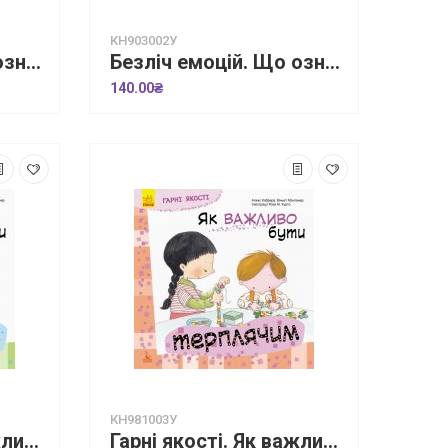
КН903002У
Безліч емоцій. Що означає кожна? Частина 1
Безліч емоцій. Що означає кожна? Частина 2
140.00₴
КН981003У
Гарні якості. Як важливо бути розсудливим!
Гарні якості. Як важливо бути терплячим!