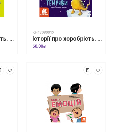
КН1308001У
Історії про хоробрість. Історія про дракончика Нару, яку більше не лякають насмішки
Історії про хоробрість. Історія про дракончика Піро, який подолав страх темряви
60.00₴