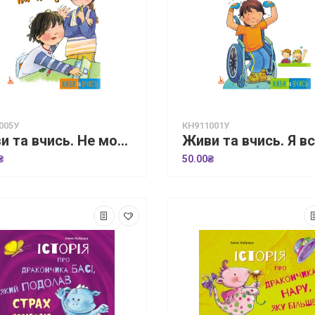
005У
КН911001У
Живи та вчись. Не можу сидіти на місці
₴
50.00₴