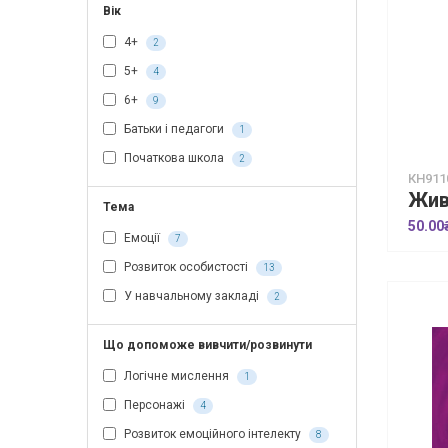
Вік
4+
2
5+
4
6+
9
Батьки і педагоги
1
Початкова школа
2
КН911
Тема
50.00
Емоції
7
Розвиток особистості
13
У навчальному закладі
2
Що допоможе вивчити/розвинути
Логічне мислення
1
Персонажі
4
Розвиток емоційного інтелекту
8