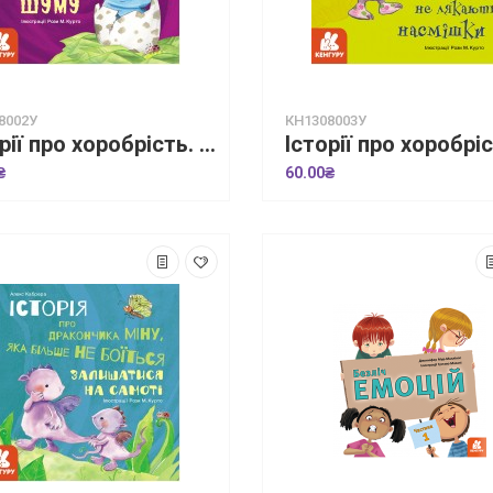
8002У
КН1308003У
Історії про хоробрість. Історія про дракончика Басі, який подолав страх шуму
₴
60.00₴