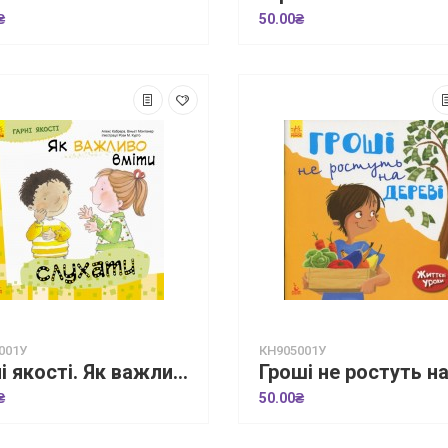
₴
50.00₴
001У
КН905001У
Гарні якості. Як важливо вміти слухати
₴
50.00₴