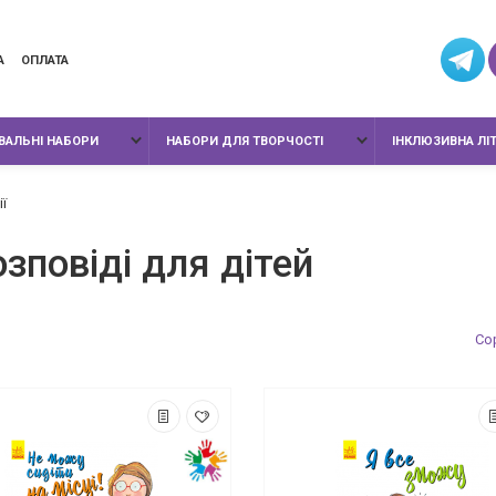
А
ОПЛАТА
ИВАЛЬНІ НАБОРИ
НАБОРИ ДЛЯ ТВОРЧОСТІ
ІНКЛЮЗИВНА ЛІ
ї
озповіді для дітей
Сор