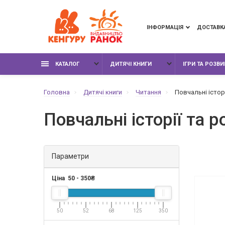
ІНФОРМАЦІЯ
ДОСТАВК
КАТАЛОГ
ДИТЯЧІ КНИГИ
ІГРИ ТА РОЗВ
Головна
Дитячі книги
Читання
Повчальні історі
Повчальні історії та р
Параметри
Ціна
50
-
350
₴
50
52
68
125
350