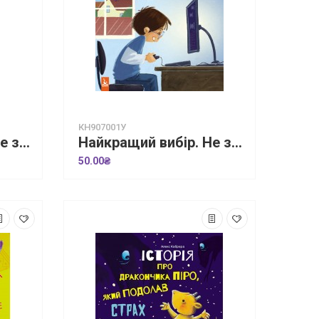
КН907001У
Живи та вчись. Я все зможу
Найкращий вибір. Не зловживаємо відеоіграми
50.00₴