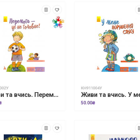
002У
КН911004У
Живи та вчись. Перемога —це не головне
₴
50.00₴