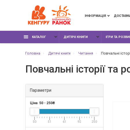
ІНФОРМАЦІЯ
ДОСТАВК
КАТАЛОГ
ДИТЯЧІ КНИГИ
ІГРИ ТА РОЗВ
Головна
Дитячі книги
Читання
Повчальні історі
Повчальні історії та р
Параметри
Ціна
50
-
250
₴
50
51
61
92
250