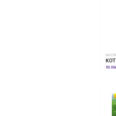
КН175
90.00