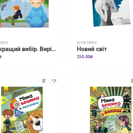
003У
КН901890У
Найкращий вибір. Вирішуємо конфлікти
Новий світ
₴
250.00₴