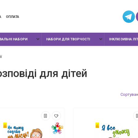
А
ОПЛАТА
ИВАЛЬНІ НАБОРИ
НАБОРИ ДЛЯ ТВОРЧОСТІ
ІНКЛЮЗИВНА ЛІ
ї
озповіді для дітей
Сортуван