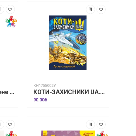
КН1755002У
Живи та вчись. У мене порушення слуху
КОТИ-ЗАХИСНИКИ UA. Літак-супергерой
90.00₴