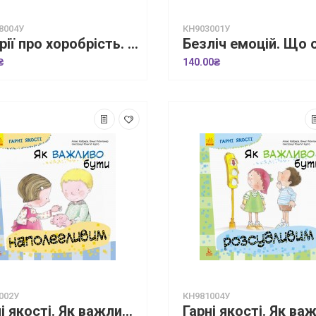
8004У
КН903001У
Історії про хоробрість. Міну, яка більше не боїться залишатися на самоті
₴
140.00₴
002У
КН981004У
Гарні якості. Як важливо бути наполегливим