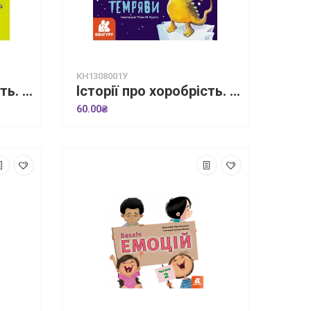
КН1308001У
Історії про хоробрість. Історія про дракончика Нару, яку більше не лякають насмішки
Історії про хоробрість. Історія про дракончика Піро, який подолав страх темряви
60.00₴