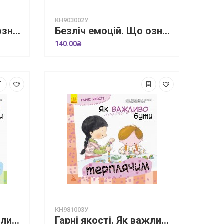
КН903002У
Безліч емоцій. Що означає кожна? Частина 1
Безліч емоцій. Що означає кожна? Частина 2
140.00₴
КН981003У
Гарні якості. Як важливо бути розсудливим!
Гарні якості. Як важливо бути терплячим!