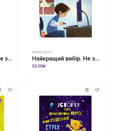
КН907001У
Живи та вчись. Я все зможу
Найкращий вибір. Не зловживаємо відеоіграми
50.00₴