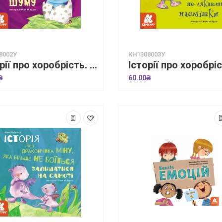
8002У
КН1308003У
Історії про хоробрість. Історія про дракончика Басі, який подолав страх шуму
₴
60.00₴