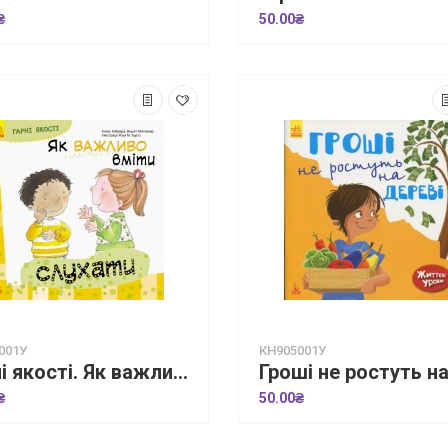
₴
50.00₴
001У
КН905001У
Гарні якості. Як важливо вміти слухати
₴
50.00₴