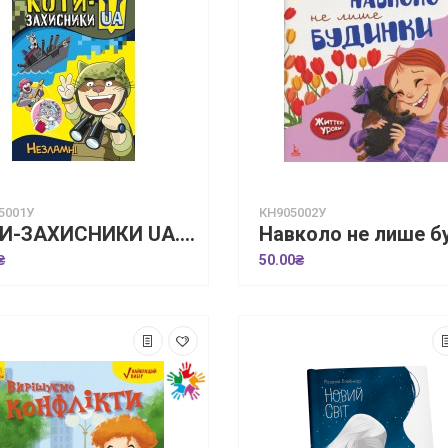
5001У
КН905002У
КОТИ-ЗАХИСНИКИ UA. Незламні
₴
50.00₴