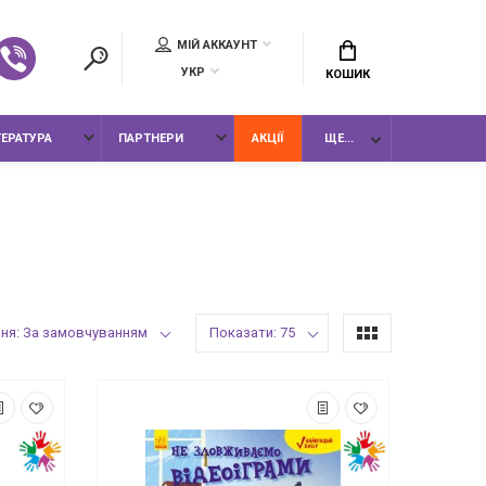
МІЙ АККАУНТ
УКР
КОШИК
ТЕРАТУРА
ПАРТНЕРИ
АКЦІЇ
ЩЕ...
ня: За замовчуванням
Показати: 75