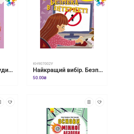
КН907002У
Навколо не лише будинки. Життєві уроки
Найкращий вибір. Безпека в інтернеті
50.00₴