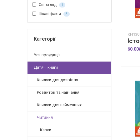
Світогляд
1
Цікаві факти
5
КН130
Категорії
60.00
Уся продукція
Дитячі книги
Книжки для дозвілля
Розвиток та навчання
Книжки для найменших
Читання
Казки