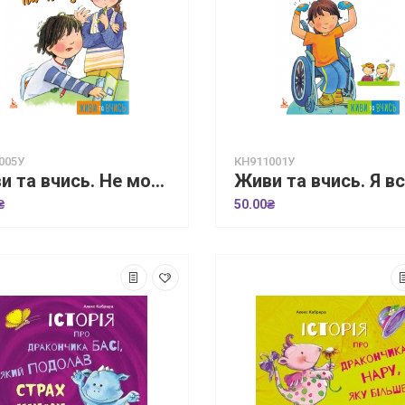
005У
КН911001У
Живи та вчись. Не можу сидіти на місці
₴
50.00₴