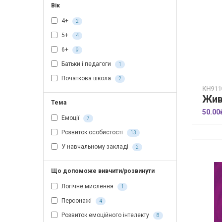
Вік
4+
2
5+
4
6+
9
Батьки і педагоги
1
Початкова школа
2
КН911
Тема
50.00
Емоції
7
Розвиток особистості
13
У навчальному закладі
2
Що допоможе вивчити/розвинути
Логічне мислення
1
Персонажі
4
Розвиток емоційного інтелекту
8