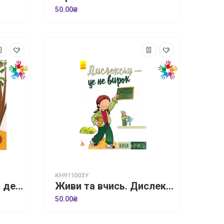
50.00₴
КН911003У
Гроші не ростуть на дереві. Життєві уроки
Живи та вчись. Дислексія — це не вирок
50.00₴