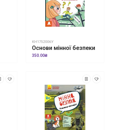
КН1752006У
Основи мінної безпеки
350.00₴