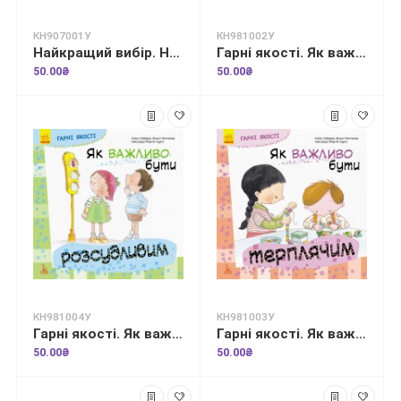
КН907001У
КН981002У
Найкращий вибір. Не зловживаємо відеоіграми
Гарні якості. Як важливо бути наполегливим
50.00₴
50.00₴
КН981004У
КН981003У
Гарні якості. Як важливо бути розсудливим!
Гарні якості. Як важливо бути терплячим!
50.00₴
50.00₴