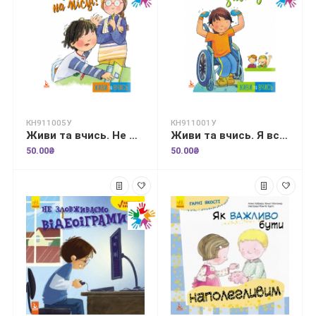
КН911005У
КН911001У
Живи та вчись. Не можу сидіти на місці
Живи та вчись. Я все зможу
50.00₴
50.00₴