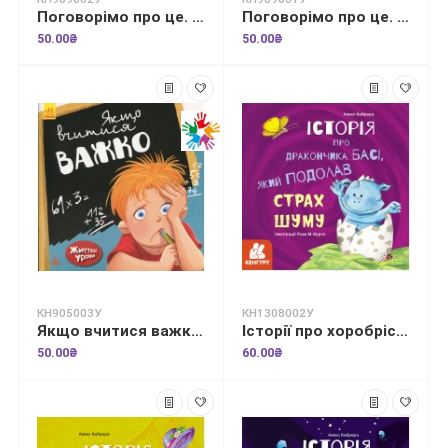
Поговорімо про це. У мого брата аутизм
Поговорімо про це. Я сором'язливий
50.00₴
50.00₴
КН905003У
КН1308002У
Якщо вчитися важко. Життєві уроки
Історії про хоробрість. Історія про дракончика Басі, який подолав страх шуму
50.00₴
60.00₴