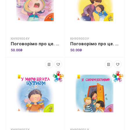
КН909004У
КН909003У
Поговорімо про це. Загубився в місті
Поговорімо про це. Мама багато працює
50.00₴
50.00₴
КН909002У
КН909001У