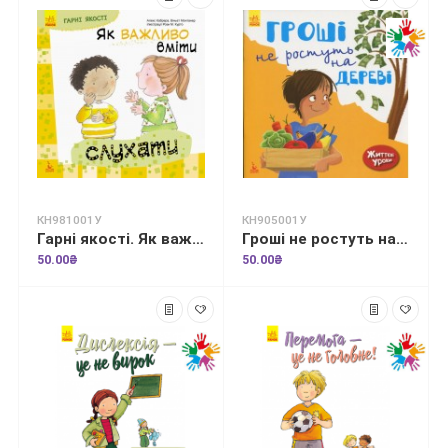
КН981001У
КН905001У
Гарні якості. Як важливо вміти слухати
Гроші не ростуть на дереві. Життєві уроки
50.00₴
50.00₴