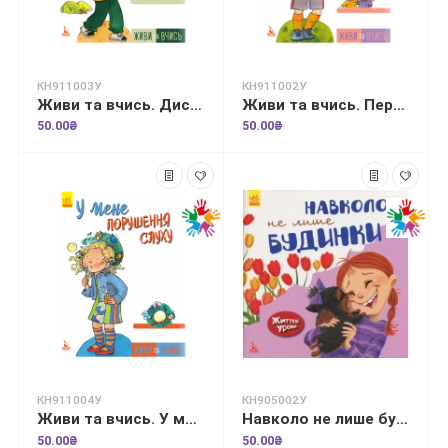
КН911003У
КН911002У
Живи та вчись. Дислексія — це не вирок
Живи та вчись. Перемога —це не головне
50.00₴
50.00₴
КН911004У
КН905002У
Живи та вчись. У мене порушення слуху
Навколо не лише будинки. Життєві уроки
50.00₴
50.00₴