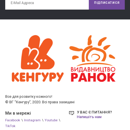
ПІДПИСАТИСЯ
До розділу «Повчальні історії» увійшли глибокі за змістом, 
але при цьому цікаві та доступні дітям молодшого віку 
розповіді про дружбу, праведності, хоробрості, чесності і 
багатьох інших прекрасних якостях. Століттями вони не 
втрачають своєї мудрості і простоти. І сьогодні в цих 
історіях можна знайти відповіді на багато важливих питань, 
які постають перед кожним вже в ранньому дитинстві.
Все для розвитку кожного!
© ВГ “Кенгуру”, 2020. Всі права захищені
У ВАС Є ПИТАННЯ?
Ми в мережі
Напишіть нам
Facebook
\
Instagram
\
Youtube
\
TikTok