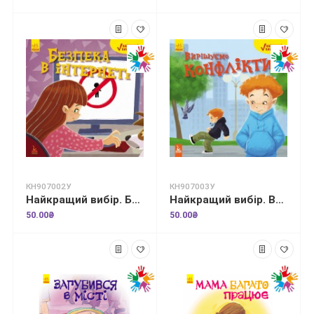
КН907002У
КН907003У
Найкращий вибір. Безпека в інтернеті
Найкращий вибір. Вирішуємо конфлікти
50.00₴
50.00₴