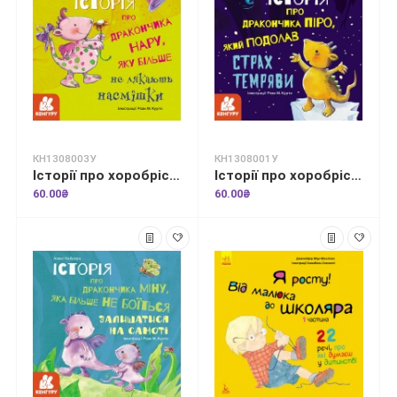
КН1308003У
КН1308001У
Історії про хоробрість. Історія про дракончика Нару, яку більше не лякають насмішки
Історії про хоробрість. Історія про дракончика Піро, який подолав страх темряви
60.00₴
60.00₴