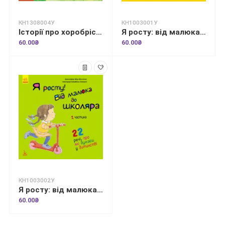
КН1308004У
КН1003001У
Історії про хоробрість. Міну, яка більше не боїться залишатися на самоті
Я росту: від малюка до школяра. Частина 1
60.00₴
60.00₴
КН1003002У
Я росту: від малюка до школяра. Частина 2
60.00₴