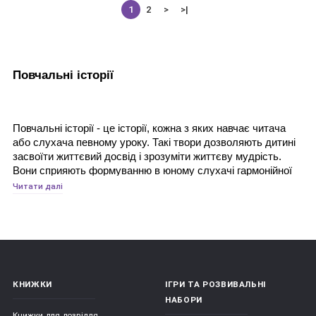
1
2
>
>|
Повчальні історії
Повчальні історії - це історії, кожна з яких навчає читача 
або слухача певному уроку. Такі твори дозволяють дитині 
засвоїти життєвий досвід і зрозуміти життєву мудрість. 
Вони сприяють формуванню в юному слухачі гармонійної 
особистості, а також змушують його думати, міркувати, 
Читати далі
розвивають його фантазію і уяву, інтуїцію і логіку. 
Повчальним історіям дано ненав'язливо підводити дитину 
до вибору правильних рішень і вчинків в різних ситуаціях. 
У тому числі способів, які допомагають вирішувати 
конфлікти, долати труднощі і власні страхи.
КНИЖКИ
ІГРИ ТА РОЗВИВАЛЬНІ
НАБОРИ
Читати і слухати казки люблять не тільки діти, а й дорослі. 
Книжки для дозвілля