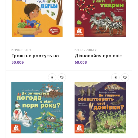
КН905001У
КН1327003У
Гроші не ростуть на дереві. Життєві уроки
Дізнавайся про світ разом із нами! Кольори у світі тварин
50.00₴
60.00₴