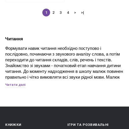
1
2
3
4
>
>|
Читання
Формувати навик читання необхідно поступово і 
послідовно, починаючи з звукового аналізу слова, а потім 
переходити до читання складів, слів, речень і текстів. 
Знайомство зі звуками - початковий етап навчання дитини 
читання. До моменту надходження в школу малюк повинен 
правильно і чітко вимовляти всі звуки рідної мови. Малюк 
повинен мати уявлення про голосних і приголосних звуках, 
Читати далі
розрізняти тверді і м'які, дзвінкі і глухі приголосні звуки. 
Наступний етап навчання читання - формування базового 
навички - уміння читати склади. Важливо, щоб малюк 
називав літери не окремо, а читав склад відразу, плавно 
співаючи його, як пісеньку. Добре освоївши навик читання 
відкритих і закритих складів, дитина переходить до 
КНИЖКИ
ІГРИ ТА РОЗВИВАЛЬНІ
читання слів - спочатку простих, а потім більш складних. 