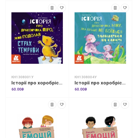
КН1308001У
КН1308004У
Історії про хоробрість. Історія про дракончика Піро, який подолав страх темряви
Історії про хоробрість. Міну, яка більше не боїться залишатися на самоті
60.00₴
60.00₴