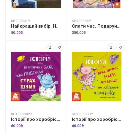
КН907001У
КН902048У
Найкращий вибір. Не зловживаємо відеоіграми
Спати час. Подарункове видання
50.00₴
350.00₴
КН1308002У
КН1308003У
Історії про хоробрість. Історія про дракончика Басі, який подолав страх шуму
Історії про хоробрість. Історія про дракончика Нару, яку більше не лякають насмішки
60.00₴
60.00₴