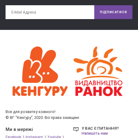
вечори спільного читання. Тим самим ви будете формувати 
близькі стосунки зі своєю дитиною, зможете впливати на її 
ПІДПИСАТИСЯ
цінності і переконання і, безумовно, внесете величезний 
внесок в її інтелектуальний та особистісний розвиток.
Читайте вголос вашим дітям! Ми бажаємо, щоб спільне 
читання і обговорення прочитаного приносило радість вам і 
вашим слухачам!
Все для розвитку кожного!
© ВГ “Кенгуру”, 2020. Всі права захищені
У ВАС Є ПИТАННЯ?
Ми в мережі
Напишіть нам
Facebook
\
Instagram
\
Youtube
\