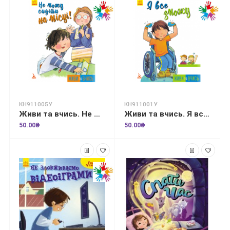
КН911005У
КН911001У
Живи та вчись. Не можу сидіти на місці
Живи та вчись. Я все зможу
50.00₴
50.00₴