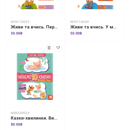
КН911002У
КН911004У
Живи та вчись. Перемога —це не головне
Живи та вчись. У мене порушення слуху
50.00₴
50.00₴
КН823002У
Казки-хвилинки. Вихідний у хрюні. Читаємо 10 хвилин. 2-й рівень складності
80.00₴