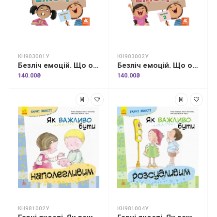
КН903001У
КН903002У
Безліч емоцій. Що означає кожна? Частина 1
Безліч емоцій. Що означає кожна? Частина 2
140.00₴
140.00₴
КН981002У
КН981004У