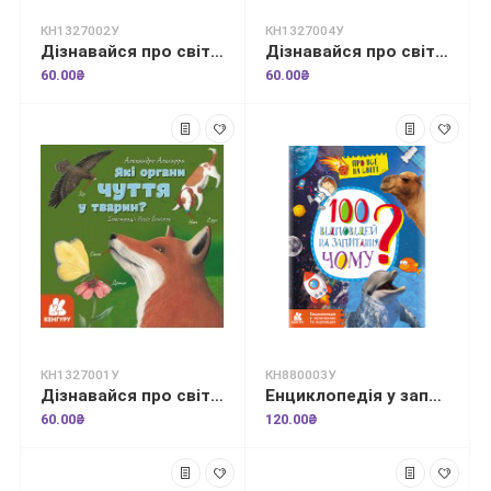
КН1327002У
КН1327004У
Дізнавайся про світ разом із нами! Як змінюється погода у різні пори року?
Дізнавайся про світ разом із нами! Як тварини облаштовують свої домівки?
60.00₴
60.00₴
КН1327001У
КН880003У
Дізнавайся про світ разом із нами! Які органи чуття у тварин?
Енциклопедія у запитаннях та відповідях. 100 відповідей на запитання "ЧОМУ"?
60.00₴
120.00₴