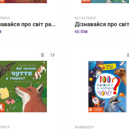
7003У
КН1327002У
Дізнавайся про світ разом із нами! Кольори у світі тварин
₴
60.00₴
7001У
КН880003У