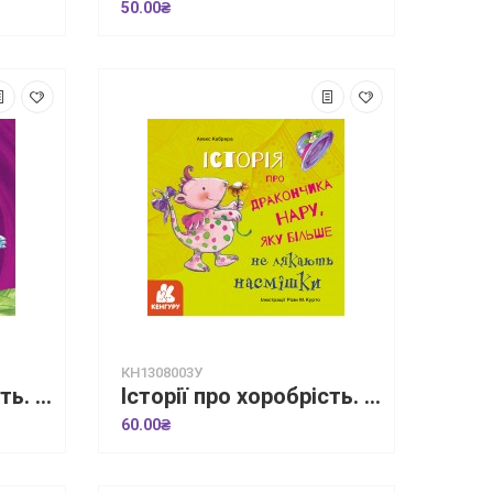
50.00₴
КН1308003У
Історії про хоробрість. Історія про дракончика Басі, який подолав страх шуму
Історії про хоробрість. Історія про дракончика Нару, яку більше не лякають насмішки
60.00₴