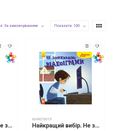
я: За замовчуванням
Показати: 100
КН907001У
Живи та вчись. Я все зможу
Найкращий вибір. Не зловживаємо відеоіграми