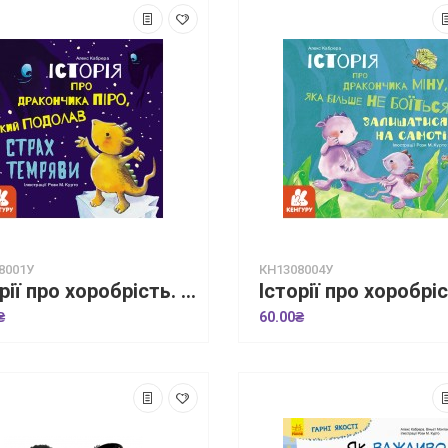
8001У
КН1308004У
Історії про хоробрість. Історія про дракончика Піро, який подолав страх темряви
₴
60.00₴