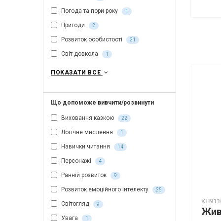
Погода та пори року
1
Пригоди
2
Розвиток особистості
31
Світ довкола
1
ПОКАЗАТИ ВСЕ
Що допоможе вивчити/розвинути
Виховання казкою
22
Логічне мислення
1
Навички читання
14
Персонажі
4
Ранній розвиток
9
Розвиток емоційного інтелекту
25
КН911
Світогляд
9
Увага
1