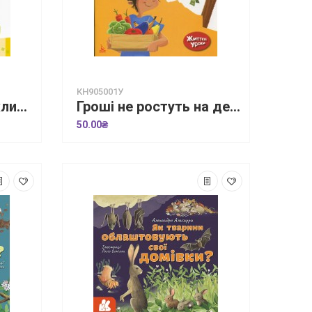
КН905001У
Гарні якості. Як важливо вміти слухати
Гроші не ростуть на дереві. Життєві уроки
50.00₴