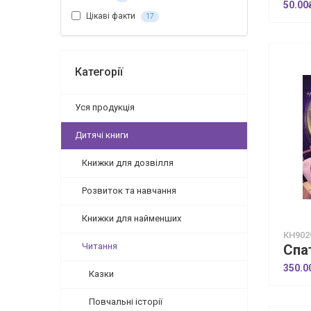
50.00
Цікаві факти
17
Категорії
Уся продукція
Дитячі книги
Книжки для дозвілля
Розвиток та навчання
Книжки для найменших
КН902
Читання
350.0
Казки
Повчальні історії