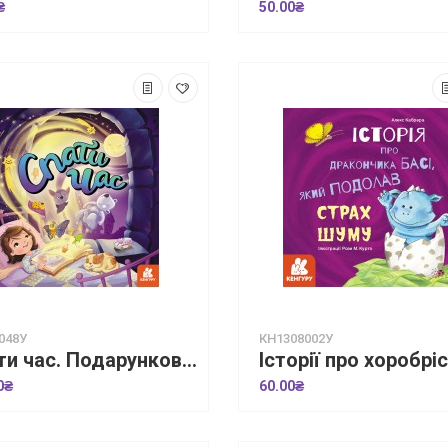
₴
50.00₴
048У
КН1308002У
Спати час. Подарункове видання
0₴
60.00₴