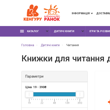
ІНФОРМАЦІЯ
ДОСТАВК
КАТАЛОГ
ДИТЯЧІ КНИГИ
ІГРИ ТА РОЗВ
Головна
Дитячі книги
Читання
Книжки для читання 
Параметри
Ціна
19
-
390
₴
19
22
48
139
390