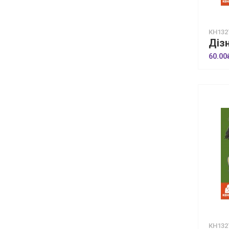
КН132
60.00
КН132