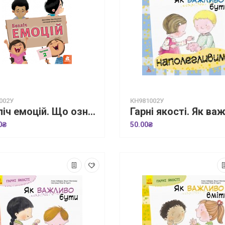
002У
КН981002У
Безліч емоцій. Що означає кожна? Частина 2
0₴
50.00₴