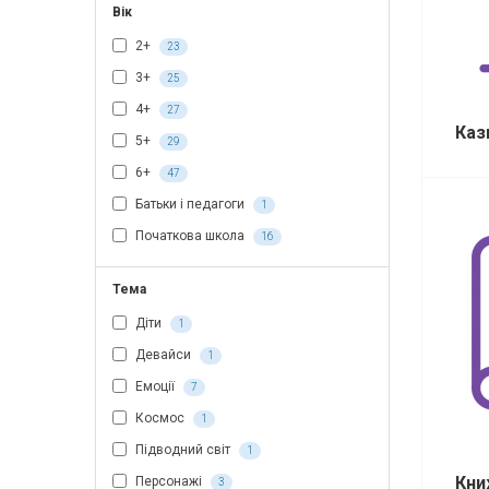
Вік
2+
23
3+
25
4+
27
Каз
5+
29
6+
47
Батьки і педагоги
1
Початкова школа
16
Тема
Діти
1
Девайси
1
Емоції
7
Космос
1
Підводний світ
1
Кни
Персонажі
3