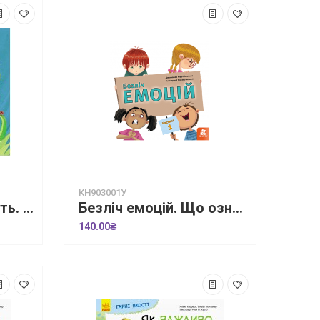
КН903001У
Історії про хоробрість. Міну, яка більше не боїться залишатися на самоті
Безліч емоцій. Що означає кожна? Частина 1
140.00₴