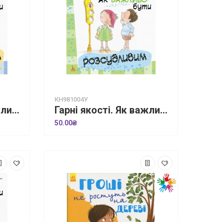
КН981004У
Гарні якості. Як важливо бути наполегливим
Гарні якості. Як важливо бути розсудливим!
50.00₴