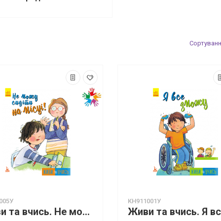
Сортуванн
005У
КН911001У
Живи та вчись. Не можу сидіти на місці