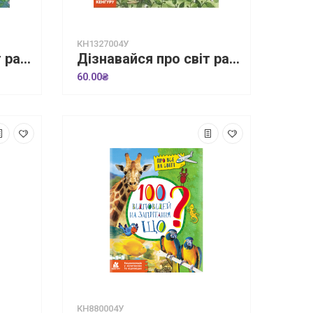
КН1327004У
Дізнавайся про світ разом із нами! Як змінюється погода у різні пори року?
Дізнавайся про світ разом із нами! Як тварини облаштовують свої домівки?
60.00₴
КН880004У