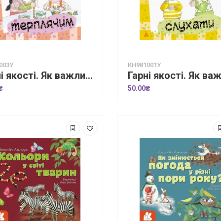
003У
КН981001У
Гарні якості. Як важливо бути терплячим!
₴
50.00₴